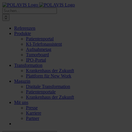
Zum
Inhalt
Suche
springen
nach:
Referenzen
Produkte
Patientenportal
KI-Telefonassistent
Aufnahmetag
Tumorboard
IPO-Portal
Transformation
Krankenhaus der Zukunft
Plattform für New Work
Magazin
Digitale Transformation
Patientenportale
Krankenhaus der Zukunft
Mit uns
Presse
Karriere
Partner