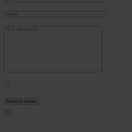
Ich stimme dem
Datenschutz
zu. Sie können Ihre Einwilligung jederzeit
per E-Mail an info@polavis.de widerrufen.
×