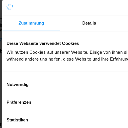
Tessa Knodel spricht im Interview über die gute Zusammenarbeit
Zustimmung
Details
intern und mit Kunden und warum feste Ansprechpartner im Projekt
vieles ganz einfach machen.
Zum Magazinbeitrag
Diese Webseite verwendet Cookies
Klinikum Nürnberg
Wir nutzen Cookies auf unserer Website. Einige von ihnen si
während andere uns helfen, diese Website und Ihre Erfahrun
Einwilligungsauswahl
Notwendig
Präferenzen
Statistiken
Die Reduktion von Aufwand und Bürokratie und bessere Services