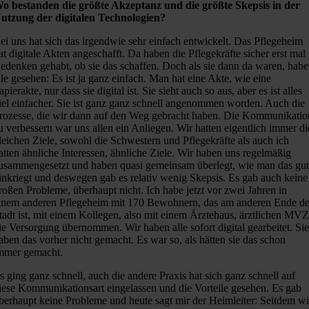
o bestanden die größte Akzeptanz und die größte Skepsis in der
utzung der digitalen Technologien?
ei uns hat sich das irgendwie sehr einfach entwickelt. Das Pflegeheim
at digitale Akten angeschafft. Da haben die Pflegekräfte sicher erst mal
edenken gehabt, ob sie das schaffen. Doch als sie dann da waren, hab
lle gesehen: Es ist ja ganz einfach. Man hat eine Akte, wie eine
apierakte, nur dass sie digital ist. Sie sieht auch so aus, aber es ist alles
iel einfacher. Sie ist ganz ganz schnell angenommen worden. Auch die
rozesse, die wir dann auf den Weg gebracht haben. Die Kommunikatio
u verbessern war uns allen ein Anliegen. Wir hatten eigentlich immer di
leichen Ziele, sowohl die Schwestern und Pflegekräfte als auch ich
atten ähnliche Interessen, ähnliche Ziele. Wir haben uns regelmäßig
usammengesetzt und haben quasi gemeinsam überlegt, wie man das gu
inkriegt und deswegen gab es relativ wenig Skepsis. Es gab auch keine
roßen Probleme, überhaupt nicht. Ich habe jetzt vor zwei Jahren in
inem anderen Pflegeheim mit 170 Bewohnern, das am anderen Ende de
tadt ist, mit einem Kollegen, also mit einem Ärztehaus, ärztlichen MVZ
ie Versorgung übernommen. Wir haben alle sofort digital gearbeitet. Si
aben das vorher nicht gemacht. Es war so, als hätten sie das schon
mmer gemacht.
s ging ganz schnell, auch die andere Praxis hat sich ganz schnell auf
iese Kommunikationsart eingelassen und die Vorteile gesehen. Es gab
berhaupt keine Probleme und heute sagt mir der Heimleiter: Seitdem wi