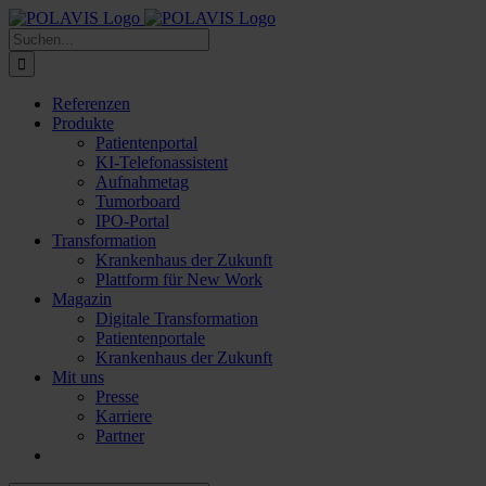
Zum
Inhalt
Suche
springen
nach:
Referenzen
Produkte
Patientenportal
KI-Telefonassistent
Aufnahmetag
Tumorboard
IPO-Portal
Transformation
Krankenhaus der Zukunft
Plattform für New Work
Magazin
Digitale Transformation
Patientenportale
Krankenhaus der Zukunft
Mit uns
Presse
Karriere
Partner