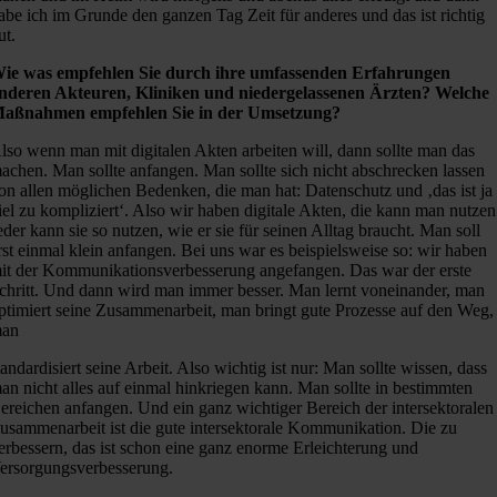
abe ich im Grunde den ganzen Tag Zeit für anderes und das ist richtig
ut.
ie was empfehlen Sie durch ihre umfassenden Erfahrungen
nderen Akteuren, Kliniken und niedergelassenen Ärzten? Welche
aßnahmen empfehlen Sie in der Umsetzung?
lso wenn man mit digitalen Akten arbeiten will, dann sollte man das
achen. Man sollte anfangen. Man sollte sich nicht abschrecken lassen
on allen möglichen Bedenken, die man hat: Datenschutz und ‚das ist ja
iel zu kompliziert‘. Also wir haben digitale Akten, die kann man nutzen
eder kann sie so nutzen, wie er sie für seinen Alltag braucht. Man soll
rst einmal klein anfangen. Bei uns war es beispielsweise so: wir haben
it der Kommunikationsverbesserung angefangen. Das war der erste
chritt. Und dann wird man immer besser. Man lernt voneinander, man
ptimiert seine Zusammenarbeit, man bringt gute Prozesse auf den Weg,
an
tandardisiert seine Arbeit. Also wichtig ist nur: Man sollte wissen, dass
an nicht alles auf einmal hinkriegen kann. Man sollte in bestimmten
ereichen anfangen. Und ein ganz wichtiger Bereich der intersektoralen
usammenarbeit ist die gute intersektorale Kommunikation. Die zu
erbessern, das ist schon eine ganz enorme Erleichterung und
ersorgungsverbesserung.