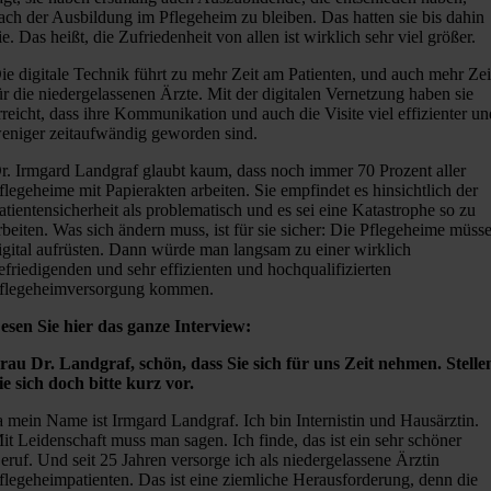
ach der Ausbildung im Pflegeheim zu bleiben. Das hatten sie bis dahin
ie. Das heißt, die Zufriedenheit von allen ist wirklich sehr viel größer.
ie digitale Technik führt zu mehr Zeit am Patienten, und auch mehr Zei
ür die niedergelassenen Ärzte. Mit der digitalen Vernetzung haben sie
rreicht, dass ihre Kommunikation und auch die Visite viel effizienter u
eniger zeitaufwändig geworden sind.
r. Irmgard Landgraf glaubt kaum, dass noch immer 70 Prozent aller
flegeheime mit Papierakten arbeiten. Sie empfindet es hinsichtlich der
atientensicherheit als problematisch und es sei eine Katastrophe so zu
rbeiten. Was sich ändern muss, ist für sie sicher: Die Pflegeheime müss
igital aufrüsten. Dann würde man langsam zu einer wirklich
efriedigenden und sehr effizienten und hochqualifizierten
flegeheimversorgung kommen.
esen Sie hier das ganze Interview:
rau Dr. Landgraf, schön, dass Sie sich für uns Zeit nehmen. Stelle
ie sich doch bitte kurz vor.
a mein Name ist Irmgard Landgraf. Ich bin Internistin und Hausärztin.
it Leidenschaft muss man sagen. Ich finde, das ist ein sehr schöner
eruf. Und seit 25 Jahren versorge ich als niedergelassene Ärztin
flegeheimpatienten. Das ist eine ziemliche Herausforderung, denn die