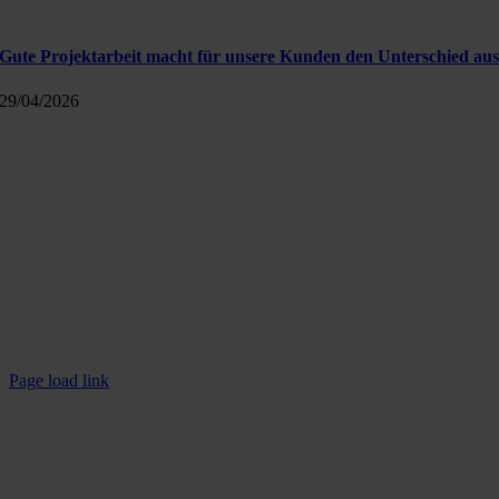
Gute Projektarbeit macht für unsere Kunden den Unterschied au
29/04/2026
Kontakt
Info@polavis.de
+49 30 40368454-0
POLAVIS auf LinkedIn
Rechtliches
Impressum
Datenschutzerklärung
Page load link
Nach
oben