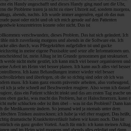
xtra ein Handy angeschafft und dieses Handy ging rund um die Uhr,
enn die Probleme traten ja nicht zu einer Uhrzeit auf, sondern morgens,
ittags, abends, nachts. Ich wurde immer angerufen, egal ob das nun
erade passt oder nicht und ob ich mich gerade auf den Patienten
rgendwie konzentrieren konnte oder nicht. Das ist
ollkommen verschwunden, dieses Problem. Das hat sich geändert. Ich
ähle mich zuverlässig morgens und abends in die Software ein. Ich
ucke alles durch, was Pflegekräften aufgefallen ist und gucke
leichzeitig in meine eigene Praxisakte und setze alle Informationen um.
ntscheidend ist, mein Alltag ist im Grunde genommen gut strukturiert.
ch werde nicht mehr gestört, ich kann mich viel besser organisieren und
eine Arbeit im Heim viel besser planen. Ich kann auch alles viel besser
ontrollieren. Ich kann Behandlungen immer wieder viel besser
achvollziehen und überlegen, ob die so richtig sind oder ob ich was
ndern muss. Ich kann ganz enorm präventiv arbeiten, also vorbeugend,
eil ich ja sehr schnell auf Beschwerden reagiere. Also wenn ich darauf
eagiere, dass ein Patient schlecht trinkt und das am ersten Tag mache u
ann eben gucke, was macht das Problem, hat er Halsschmerzen, kann e
icht mehr schlucken oder ist ihm übel – was ist das Problem? Dann ka
ch die Medikamente ändern. So jemand wird ja niemals unter dem
chlechten Trinken austrocknen; ich habe ja viel eher reagiert. Das heißt,
ichtig dramatische Krankheitsverläufe haben wir kaum noch. Das ist
atürlich ein ganz großer Vorteil. Auch für mich: ich kann meinen Alltag
lanen und im Heim wird morgens und abends alles erledigt und dann