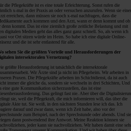
ür die Pflegekräfte ist es eine totale Erleichterung. Sonst rufen die
ämlich x-mal in der Praxis an oder versuchen anzurufen. Wenn sie eine
rzt erreichen, dann müssen sie noch x-mal nachfragen, dass die
edikamente auch kommen und den Arzt, wann er denn kommt und ob
r denn kommt. Das ist eine ziemlich große zeitliche Belastung und mit
en digitalen Medien geht das alles ganz ganz schnell. So, als wenn ich
uasi vor Ort sitzen würde im Heim. So habe ich eine digitale Online-
räsenz und die ist sehr entlastend für alle.
o sehen Sie die größten Vorteile und Herausforderungen der
igitalen intersektoralen Vernetzung?
ie größte Herausforderung ist tatsächlich die intersektorale
usammenarbeit. Wir Ärzte sind ja nicht im Pflegeheim. Wir arbeiten in
nseren Praxen. Die Pflegekräfte arbeiten im Schichtdienst, da ist auch
icht immer die gleiche da, sondern sie wechseln in drei Schichten, Und
a eine gute Kommunikation sicherzustellen, das ist eine
iesenherausforderung. Das gelingt fast nie. Aber über die Digitalisieru
elingt sie, weil die Pflegekraft, die mich informieren will, das über die
igitale Akte tut. Sie weiß, in den nächsten Stunden lese ich das. Ich
eagiere darauf und zwar dann, wenn ich Zeit habe, also vor der
prechstunde zum Beispiel, nach der Sprechstunde oder abends. Und si
riegen dann postwendend ihre Antwort. Meine Reaktion können sie
achvollziehen, jeder kann sie nachvollziehen. Wir haben damit eine seh
roße Transparenz unserer Kommunikation. Und wir haben über diese