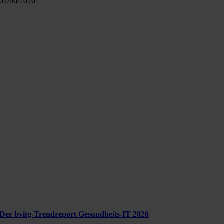
02/06/2026
Der bvitg-Trendreport Gesundheits-IT 2026