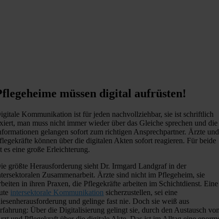
Pflegeheime müssen digital aufrüsten!
igitale Kommunikation ist für jeden nachvollziehbar, sie ist schriftlich
ixiert, man muss nicht immer wieder über das Gleiche sprechen und die
nformationen gelangen sofort zum richtigen Ansprechpartner. Ärzte un
flegekräfte können über die digitalen Akten sofort reagieren. Für beide
st es eine große Erleichterung.
ie größte Herausforderung sieht Dr. Irmgard Landgraf in der
ntersektoralen Zusammenarbeit. Ärzte sind nicht im Pflegeheim, sie
rbeiten in ihren Praxen, die Pflegekräfte arbeiten im Schichtdienst. Eine
ute
intersektorale Kommunikation
sicherzustellen, sei eine
iesenherausforderung und gelinge fast nie. Doch sie weiß aus
rfahrung: Über die Digitalisierung gelingt sie, durch den Austausch vo
rzt und Pflegekraft über die digitale Akte. Das ist im Alltag eine enorm