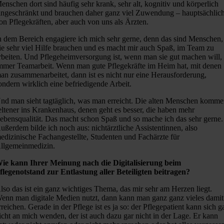
enschen dort sind häufig sehr krank, sehr alt, kognitiv und körperlich
ingeschränkt und brauchen daher ganz viel Zuwendung – hauptsächlic
on Pflegekräften, aber auch von uns als Ärzten.
n dem Bereich engagiere ich mich sehr gerne, denn das sind Menschen,
ie sehr viel Hilfe brauchen und es macht mir auch Spaß, im Team zu
rbeiten. Und Pflegeheimversorgung ist, wenn man sie gut machen will,
mmer Teamarbeit. Wenn man gute Pflegekräfte im Heim hat, mit denen
an zusammenarbeitet, dann ist es nicht nur eine Herausforderung,
ondern wirklich eine befriedigende Arbeit.
nd man sieht tagtäglich, was man erreicht. Die alten Menschen komm
eltener ins Krankenhaus, denen geht es besser, die haben mehr
ebensqualität. Das macht schon Spaß und so mache ich das sehr gerne.
ußerdem bilde ich noch aus: nichtärztliche Assistentinnen, also
edizinische Fachangestellte, Studenten und Fachärzte für
llgemeinmedizin.
ie kann Ihrer Meinung nach die Digitalisierung beim
flegenotstand zur Entlastung aller Beteiligten beitragen?
lso das ist ein ganz wichtiges Thema, das mir sehr am Herzen liegt.
enn man digitale Medien nutzt, dann kann man ganz ganz vieles damit
rreichen. Gerade in der Pflege ist es ja so: der Pflegepatient kann sich g
icht an mich wenden, der ist auch dazu gar nicht in der Lage. Er kann