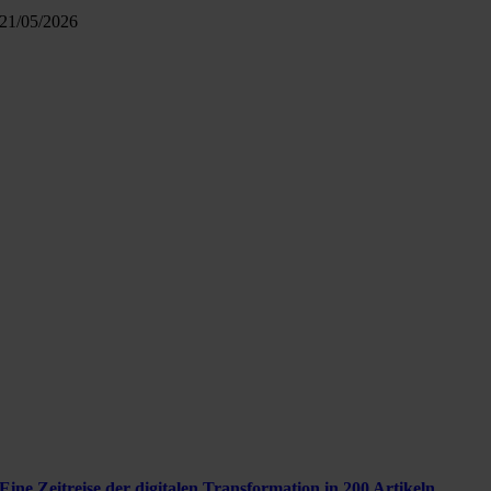
21/05/2026
Eine Zeitreise der digitalen Transformation in 200 Artikeln