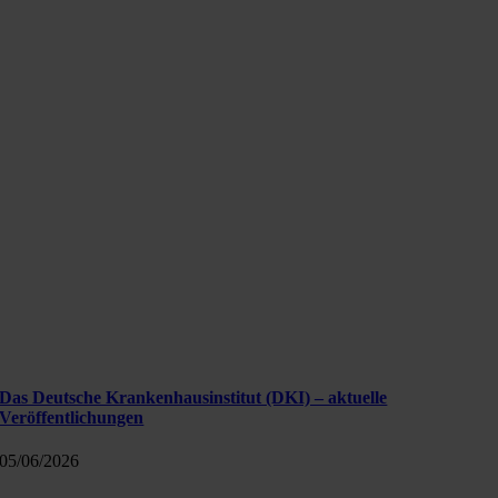
Das Deutsche Krankenhausinstitut (DKI) – aktuelle
Veröffentlichungen
05/06/2026