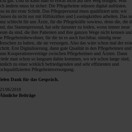
icht gut. Und so kann man so etwas nicht auf den Weg bringen. Was
ich ändern muss ist sicher: Die Pflegeheime müssen digital aufrüsten.
as ist der erste Schritt. Das Pflegepersonal muss qualifiziert sein; wir
önnen da nicht nur mit Hilfskräften und Leasingkräften arbeiten. Das is
anz schlecht für uns Ärzte, für die Pflegekräfte sowieso, denn die, die 
ind, das Stammpersonal, hat sehr darunter zu leiden, wenn immer neue
eute da sind, die ihre Patienten und ihre ganzen Wege nicht kennen un
ie Pflegeheimbewohner, für die ist es auch furchtbar, ständig neue
enschen zu haben, die sie versorgen. Also das wäre schon mal der erst
chritt. Erst Digitalisierung. dann gute Qualität in den Pflegeheimen und
ann Kooperationsverträge zwischen Pflegeheimen und Ärzten. Dann
ürde man schon so langsam dahin kommen, wo wir schon lange sind,
ämlich zu einer wirklich befriedigenden und sehr effizienten und
ochqualifizierten Pflegeheimversorgung.
ielen Dank für das Gespräch.
21/06/2018
Ähnliche Beiträge