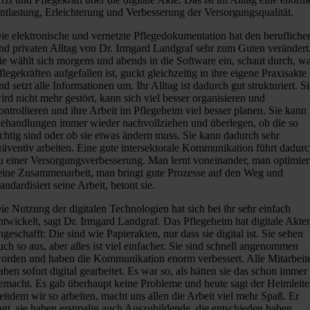
ntlastung, Erleichterung und Verbesserung der Versorgungsqualität.
ie elektronische und vernetzte Pflegedokumentation hat den berufliche
nd privaten Alltag von Dr. Irmgard Landgraf sehr zum Guten verändert
ie wählt sich morgens und abends in die Software ein, schaut durch, w
flegekräften aufgefallen ist, guckt gleichzeitig in ihre eigene Praxisakte
nd setzt alle Informationen um. Ihr Alltag ist dadurch gut strukturiert. S
ird nicht mehr gestört, kann sich viel besser organisieren und
ontrollieren und ihre Arbeit im Pflegeheim viel besser planen. Sie kann
ehandlungen immer wieder nachvollziehen und überlegen, ob die so
ichtig sind oder ob sie etwas ändern muss. Sie kann dadurch sehr
räventiv arbeiten. Eine gute intersektorale Kommunikation führt dadur
u einer Versorgungsverbesserung. Man lernt voneinander, man optimier
eine Zusammenarbeit, man bringt gute Prozesse auf den Weg und
tandardisiert seine Arbeit, betont sie.
ie Nutzung der digitalen Technologien hat sich bei ihr sehr einfach
ntwickelt, sagt Dr. Irmgard Landgraf. Das Pflegeheim hat digitale Akte
ngeschafft: Die sind wie Papierakten, nur dass sie digital ist. Sie sehen
uch so aus, aber alles ist viel einfacher. Sie sind schnell angenommen
orden und haben die Kommunikation enorm verbessert. Alle Mitarbeit
aben sofort digital gearbeitet. Es war so, als hätten sie das schon immer
emacht. Es gab überhaupt keine Probleme und heute sagt der Heimleite
eitdem wir so arbeiten, macht uns allen die Arbeit viel mehr Spaß. Er
agt, sie haben erstmalig auch Auszubildende, die entschieden haben,