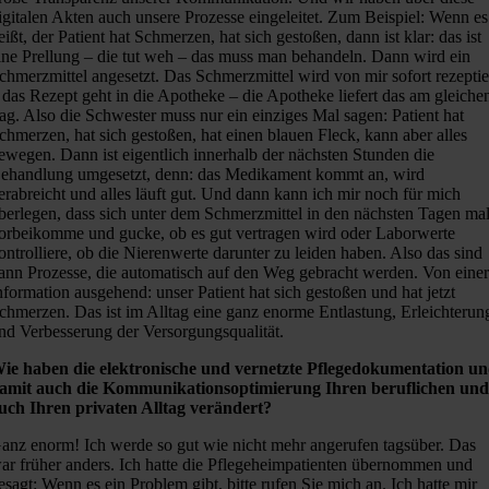
igitalen Akten auch unsere Prozesse eingeleitet. Zum Beispiel: Wenn es
eißt, der Patient hat Schmerzen, hat sich gestoßen, dann ist klar: das ist
ine Prellung – die tut weh – das muss man behandeln. Dann wird ein
chmerzmittel angesetzt. Das Schmerzmittel wird von mir sofort rezeptie
 das Rezept geht in die Apotheke – die Apotheke liefert das am gleiche
ag. Also die Schwester muss nur ein einziges Mal sagen: Patient hat
chmerzen, hat sich gestoßen, hat einen blauen Fleck, kann aber alles
ewegen. Dann ist eigentlich innerhalb der nächsten Stunden die
ehandlung umgesetzt, denn: das Medikament kommt an, wird
erabreicht und alles läuft gut. Und dann kann ich mir noch für mich
berlegen, dass sich unter dem Schmerzmittel in den nächsten Tagen ma
orbeikomme und gucke, ob es gut vertragen wird oder Laborwerte
ontrolliere, ob die Nierenwerte darunter zu leiden haben. Also das sind
ann Prozesse, die automatisch auf den Weg gebracht werden. Von eine
nformation ausgehend: unser Patient hat sich gestoßen und hat jetzt
chmerzen. Das ist im Alltag eine ganz enorme Entlastung, Erleichterun
nd Verbesserung der Versorgungsqualität.
ie haben die elektronische und vernetzte Pflegedokumentation u
amit auch die Kommunikationsoptimierung Ihren beruflichen un
uch Ihren privaten Alltag verändert?
anz enorm! Ich werde so gut wie nicht mehr angerufen tagsüber. Das
ar früher anders. Ich hatte die Pflegeheimpatienten übernommen und
esagt: Wenn es ein Problem gibt, bitte rufen Sie mich an. Ich hatte mir