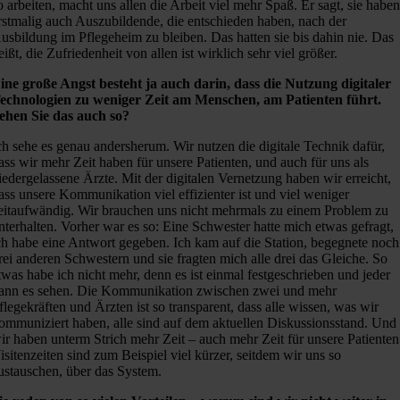
o arbeiten, macht uns allen die Arbeit viel mehr Spaß. Er sagt, sie habe
rstmalig auch Auszubildende, die entschieden haben, nach der
usbildung im Pflegeheim zu bleiben. Das hatten sie bis dahin nie. Das
eißt, die Zufriedenheit von allen ist wirklich sehr viel größer.
ine große Angst besteht ja auch darin, dass die Nutzung digitaler
echnologien zu weniger Zeit am Menschen, am Patienten führt.
ehen Sie das auch so?
ch sehe es genau andersherum. Wir nutzen die digitale Technik dafür,
ass wir mehr Zeit haben für unsere Patienten, und auch für uns als
iedergelassene Ärzte. Mit der digitalen Vernetzung haben wir erreicht,
ass unsere Kommunikation viel effizienter ist und viel weniger
eitaufwändig. Wir brauchen uns nicht mehrmals zu einem Problem zu
nterhalten. Vorher war es so: Eine Schwester hatte mich etwas gefragt,
ch habe eine Antwort gegeben. Ich kam auf die Station, begegnete noch
rei anderen Schwestern und sie fragten mich alle drei das Gleiche. So
twas habe ich nicht mehr, denn es ist einmal festgeschrieben und jeder
ann es sehen. Die Kommunikation zwischen zwei und mehr
flegekräften und Ärzten ist so transparent, dass alle wissen, was wir
ommuniziert haben, alle sind auf dem aktuellen Diskussionsstand. Und
ir haben unterm Strich mehr Zeit – auch mehr Zeit für unsere Patienten
isitenzeiten sind zum Beispiel viel kürzer, seitdem wir uns so
ustauschen, über das System.