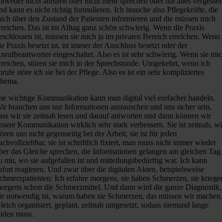
ntweder nicht anrufen oder nicht mehr sprechen oder hat alles vergesse
nd kann es nicht richtig formulieren. Ich brauche also Pflegekräfte, die
ich über den Zustand der Patienten informieren und die müssen mich
rreichen. Das ist im Alltag ganz schön schwierig. Wenn die Praxis
eschlossen ist, müssen sie mich ja im privaten Bereich erreichen. Wenn
ie Praxis besetzt ist, ist immer der Anschluss besetzt oder der
nrufbeantworter eingeschaltet. Also es ist sehr schwierig. Wenn sie mi
rreichen, stören sie mich in der Sprechstunde. Umgekehrt, wenn ich
nrufe störe ich sie bei der Pflege. Also es ist ein sehr kompliziertes
hema.
ie wichtige Kommunikation kann man digital viel einfacher handeln.
ir brauchen uns nur Informationen austauschen und uns sicher sein,
ass wir sie zeitnah lesen und darauf antworten und dann können wir
nsere Kommunikation wirklich sehr stark verbessern. Sie ist zeitnah, wi
tören uns nicht gegenseitig bei der Arbeit, sie ist für jeden
achvollziehbar, sie ist schriftlich fixiert, man muss nicht immer wieder
ber das Gleiche sprechen, die Informationen gelangen am gleichen Tag
u mir, wo sie aufgefallen ist und mitteilungsbedürftig war. Ich kann
ofort reagieren. Und zwar über die digitalen Akten, beispielsweise
chmerzpatienten: Ich erfahre morgens, sie haben Schmerzen, sie kriege
orgens schon die Schmerzmittel. Und dann wird die ganze Diagnostik,
ie notwendig ist, warum haben sie Schmerzen, das müssen wir machen
leich organisiert, geplant, zeitnah umgesetzt, sodass niemand lange
eiden muss.