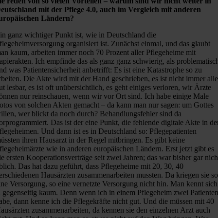
ie reden von so vielen Vorteilen – warum sind wir nicht weiter in
eutschland mit der Pflege 4.0, auch im Vergleich mit anderen
uropäischen Ländern?
in ganz wichtiger Punkt ist, wie in Deutschland die
flegeheimversorgung organisiert ist. Zunächst einmal, und das glaubt
an kaum, arbeiten immer noch 70 Prozent aller Pflegeheime mit
apierakten. Ich empfinde das als ganz ganz schwierig, als problematisc
nd was Patientensicherheit anbetrifft: Es ist eine Katastrophe so zu
rbeiten. Die Akte wird mit der Hand geschrieben, es ist nicht immer all
ut lesbar, es ist oft unübersichtlich, es geht einiges verloren, wir Ärzte
önnen nur reinschauen, wenn wir vor Ort sind. Ich habe einige Male
otos von solchen Akten gemacht – da kann man nur sagen: um Gottes
illen, wer blickt da noch durch? Behandlungsfehler sind da
orprogrammiert. Das ist der eine Punkt, die fehlende digitale Akte in d
flegeheimen. Und dann ist es in Deutschland so: Pflegepatienten
üssten ihren Hausarzt in der Regel mitbringen. Es gibt keine
flegeheimärzte wie in anderen europäischen Ländern. Erst jetzt gibt es
ie ersten Kooperationsverträge seit zwei Jahren; das war bisher gar nich
blich. Das hat dazu geführt, dass Pflegeheime mit 20, 30, 40
erschiedenen Hausärzten zusammenarbeiten mussten. Da kriegen sie s
ine Versorgung, so eine vernetzte Versorgung nicht hin. Man kennt sich
a gegenseitig kaum. Denn wenn ich in einem Pflegeheim zwei Patiente
abe, dann kenne ich die Pflegekräfte nicht gut. Und die müssen mit 40
ausärzten zusammenarbeiten, da kennen sie den einzelnen Arzt auch