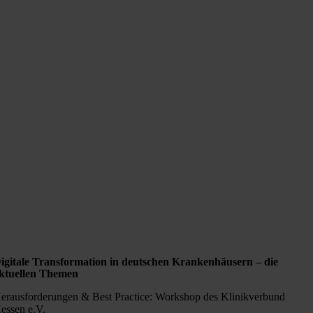
igitale Transformation in deutschen Krankenhäusern – die
ktuellen Themen
erausforderungen & Best Practice: Workshop des Klinikverbund
essen e.V.