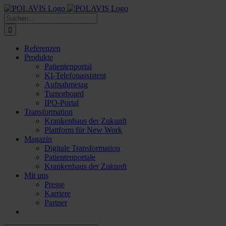
Zum
Inhalt
Suche
springen
nach:
Referenzen
Produkte
Patientenportal
KI-Telefonassistent
Aufnahmetag
Tumorboard
IPO-Portal
Transformation
Krankenhaus der Zukunft
Plattform für New Work
Magazin
Digitale Transformation
Patientenportale
Krankenhaus der Zukunft
Mit uns
Presse
Karriere
Partner