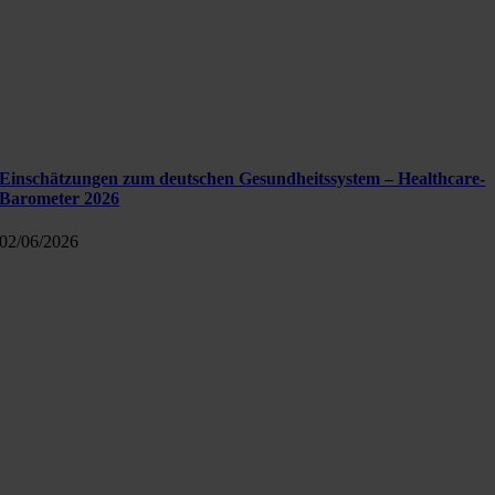
Einschätzungen zum deutschen Gesundheitssystem – Healthcare-
Barometer 2026
02/06/2026