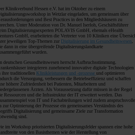
er Klinikverbund Hessen e.V. hat im Oktober zu einem
igitalisierungsworkshop in Wetzlar eingeladen, um gemeinsam über
erausforderungen und Best Practices in den Mitgliedshäusern zu
prechen. Unter Moderation von Dr. Manuel Iserloh, Geschäftsführer
eim Digitalisierungsexperten POLAVIS GmbH, ehemals eHealth
entures GmbH, erarbeiteten die Vertreter von 10 Kliniken eine Übersic
hrer jeweiligen Top-Themen zur
Digitalisierung im Gesundheitswesen
,
ie dann in eine übergreifende Digitalisierungslandkarte
usammengeführt wurden.
m deutschen Gesundheitswesen herrscht Aufbruchsstimmung.
rankenhäuser integrieren zunehmend innovative digitale Technologien
n ihre traditionellen
Klinikleistungen und -prozesse
und optimieren
adurch die Versorgung, verbessern die Betriebseffizienz und schaffen
ine höhere Zufriedenheit bei Patienten, Mitarbeitern und
iedergelassenen Ärzten. Als Voraussetzung dafür müssen in der Regel
ie Ressourcen und die Infrastruktur der IT erweitert werden. Das
usammenspiel von IT und Fachabteilungen wird zudem anspruchsvolle
a zur Optimierung der Prozesse ein gemeinsames Verständnis des
egriffs Digitalisierung und gemeinsame Ziele zur Transformation
otwendig sind.
ie im Workshop priorisierten Digitalisierungsfelder spannen eine hohe
andbreite von den Basisthemen wie der Herstellung von