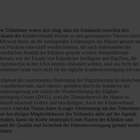
ie Teilnehmer waren sich einig, dass ein Austausch zwischen den
äusern des
Klinikverbunds Hessen
zu den gemeinsamen Themen eine
ehrwert bietet, da die vorliegenden Erfahrungen der Häuser genutzt u
est Practices entwickelt werden können, die auch insbesondere der
atsächlichen Realität der Kliniken gerecht werden. Weiterführende
hemen, wie der Einsatz von Künstlicher Intelligenz und Big Data, die
eispielsweise in den USA intensiv diskutiert werden, sind aus Sicht der
eilnehmer heute noch nicht für die tägliche Krankenversorgung relevan
ufgrund der zunehmenden Bedeutung der Digitalisierung im deutsche
esundheitswesen, auch intensiv getrieben durch die Initiativen der
undesregierung wie zuletzt der Verabschiedung des Digitale-
ersorgung-Gesetz (DVG), wird der Themenbereich die Häuser in
ukunft dauerhaft fordern und beschäftigen. Auch der
Klinikverbund
essen
w
ird das Thema daher in enger Abstimmung mit den Teilnehme
nd den übrigen Mitgliedshäusern des Verbundes aktiv auf der Agenda
ehalten, damit die Kräfte bestmöglich zum Nutzen der Kliniken und
amit der Qualität und Sicherheit der Patientenversorgung genutzt werd
önnen.