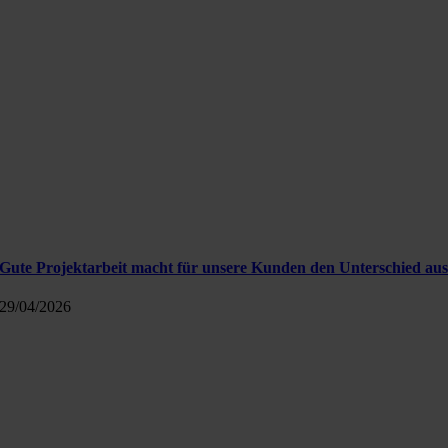
Gute Projektarbeit macht für unsere Kunden den Unterschied au
29/04/2026
Kontakt
Info@polavis.de
+49 30 40368454-0
POLAVIS auf LinkedIn