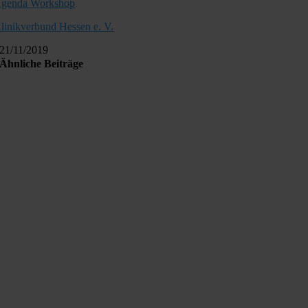
genda Workshop
linikverbund
Hessen e. V.
21/11/2019
Ähnliche Beiträge