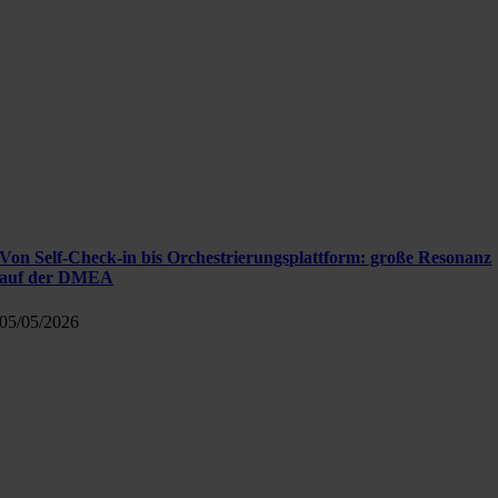
Von Self-Check-in bis Orchestrierungsplattform: große Resonanz
auf der DMEA
05/05/2026