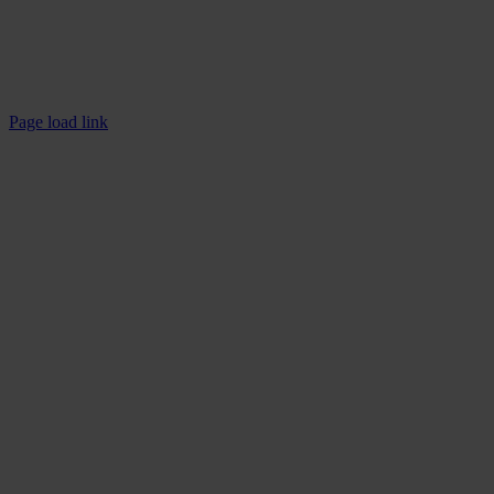
Rechtliches
Impressum
Datenschutzerklärung
Page load link
Nach
oben