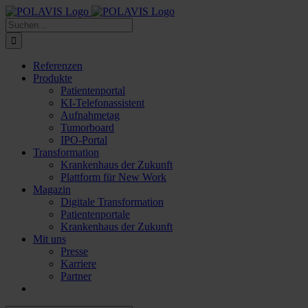
Zum
Inhalt
Suche
springen
nach:
Referenzen
Produkte
Patientenportal
KI-Telefonassistent
Aufnahmetag
Tumorboard
IPO-Portal
Transformation
Krankenhaus der Zukunft
Plattform für New Work
Magazin
Digitale Transformation
Patientenportale
Krankenhaus der Zukunft
Mit uns
Presse
Karriere
Partner