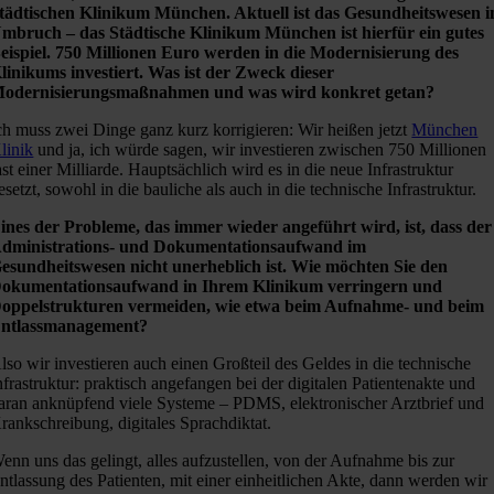
tädtischen Klinikum München. Aktuell ist das Gesundheitswesen 
mbruch – das Städtische Klinikum München ist hierfür ein gutes
eispiel. 750 Millionen Euro werden in die Modernisierung des
linikums investiert. Was ist der Zweck dieser
odernisierungsmaßnahmen und was wird konkret getan?
ch muss zwei Dinge ganz kurz korrigieren: Wir heißen jetzt
München
linik
und ja, ich würde sagen, wir investieren zwischen 750 Millionen
ast einer Milliarde. Hauptsächlich wird es in die neue Infrastruktur
esetzt, sowohl in die bauliche als auch in die technische Infrastruktur.
ines der Probleme, das immer wieder angeführt wird, ist, dass der
dministrations- und Dokumentationsaufwand im
esundheitswesen nicht unerheblich ist. Wie möchten Sie den
okumentationsaufwand in Ihrem Klinikum verringern und
oppelstrukturen vermeiden, wie etwa beim Aufnahme- und beim
ntlassmanagement?
lso wir investieren auch einen Großteil des Geldes in die technische
nfrastruktur: praktisch angefangen bei der digitalen Patientenakte und
aran anknüpfend viele Systeme – PDMS, elektronischer Arztbrief und
rankschreibung, digitales Sprachdiktat.
enn uns das gelingt, alles aufzustellen, von der Aufnahme bis zur
ntlassung des Patienten, mit einer einheitlichen Akte, dann werden wir