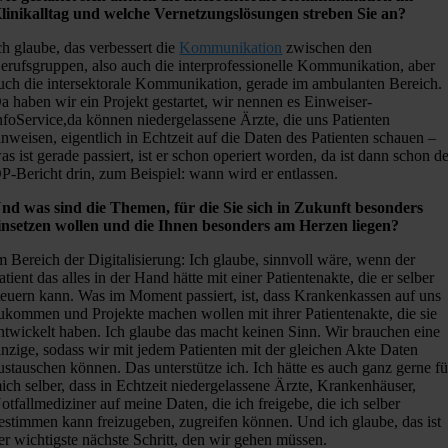
linikalltag und welche Vernetzungslösungen streben Sie an?
ch glaube, das verbessert die
Kommunikation
zwischen den
erufsgruppen, also auch die interprofessionelle Kommunikation, aber
uch die intersektorale Kommunikation, gerade im ambulanten Bereich.
a haben wir ein Projekt gestartet, wir nennen es Einweiser-
nfoService,da können niedergelassene Ärzte, die uns Patienten
inweisen, eigentlich in Echtzeit auf die Daten des Patienten schauen –
as ist gerade passiert, ist er schon operiert worden, da ist dann schon d
P-Bericht drin, zum Beispiel: wann wird er entlassen.
nd was sind die Themen, für die Sie sich in Zukunft besonders
insetzen wollen und die Ihnen besonders am Herzen liegen?
m Bereich der Digitalisierung: Ich glaube, sinnvoll wäre, wenn der
atient das alles in der Hand hätte mit einer Patientenakte, die er selber
teuern kann. Was im Moment passiert, ist, dass Krankenkassen auf uns
ukommen und Projekte machen wollen mit ihrer Patientenakte, die sie
ntwickelt haben. Ich glaube das macht keinen Sinn. Wir brauchen eine
inzige, sodass wir mit jedem Patienten mit der gleichen Akte Daten
ustauschen können. Das unterstütze ich. Ich hätte es auch ganz gerne fü
ich selber, dass in Echtzeit niedergelassene Ärzte, Krankenhäuser,
otfallmediziner auf meine Daten, die ich freigebe, die ich selber
estimmen kann freizugeben, zugreifen können. Und ich glaube, das ist
er wichtigste nächste Schritt, den wir gehen müssen.