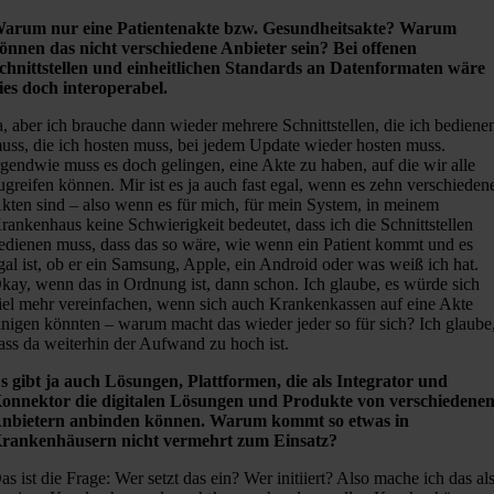
arum nur eine Patientenakte bzw. Gesundheitsakte? Warum
önnen das nicht verschiedene Anbieter sein? Bei offenen
chnittstellen und einheitlichen Standards an Datenformaten wäre
ies doch interoperabel.
a, aber ich brauche dann wieder mehrere Schnittstellen, die ich bediene
uss, die ich hosten muss, bei jedem Update wieder hosten muss.
rgendwie muss es doch gelingen, eine Akte zu haben, auf die wir alle
ugreifen können. Mir ist es ja auch fast egal, wenn es zehn verschieden
kten sind – also wenn es für mich, für mein System, in meinem
rankenhaus keine Schwierigkeit bedeutet, dass ich die Schnittstellen
edienen muss, dass das so wäre, wie wenn ein Patient kommt und es
gal ist, ob er ein Samsung, Apple, ein Android oder was weiß ich hat.
kay, wenn das in Ordnung ist, dann schon. Ich glaube, es würde sich
iel mehr vereinfachen, wenn sich auch Krankenkassen auf eine Akte
inigen könnten – warum macht das wieder jeder so für sich? Ich glaube
ass da weiterhin der Aufwand zu hoch ist.
s gibt ja auch Lösungen, Plattformen, die als Integrator und
onnektor die digitalen Lösungen und Produkte von verschiedene
nbietern anbinden können. Warum kommt so etwas in
rankenhäusern nicht vermehrt zum Einsatz?
as ist die Frage: Wer setzt das ein? Wer initiiert? Also mache ich das al