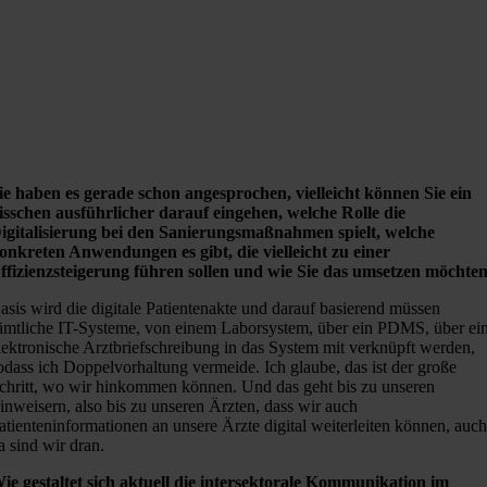
ie haben es gerade schon angesprochen, vielleicht können Sie ein
isschen ausführlicher darauf eingehen, welche Rolle die
igitalisierung bei den Sanierungsmaßnahmen spielt, welche
onkreten Anwendungen es gibt, die vielleicht zu einer
ffizienzsteigerung führen sollen und wie Sie das umsetzen möchten
asis wird die digitale Patientenakte und darauf basierend müssen
ämtliche IT-Systeme, von einem Laborsystem, über ein PDMS, über ei
lektronische Arztbriefschreibung in das System mit verknüpft werden,
odass ich Doppelvorhaltung vermeide. Ich glaube, das ist der große
chritt, wo wir hinkommen können. Und das geht bis zu unseren
inweisern, also bis zu unseren Ärzten, dass wir auch
atienteninformationen an unsere Ärzte digital weiterleiten können, auc
a sind wir dran.
ie gestaltet sich aktuell die intersektorale Kommunikation im