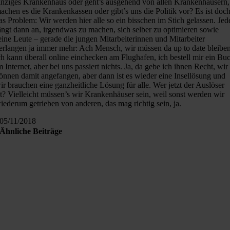
inziges Krankenhaus oder geht’s ausgehend von allen Krankenhäusern,
achen es die Krankenkassen oder gibt’s uns die Politik vor? Es ist doc
as Problem: Wir werden hier alle so ein bisschen im Stich gelassen. Jed
ängt dann an, irgendwas zu machen, sich selber zu optimieren sowie
eine Leute – gerade die jungen Mitarbeiterinnen und Mitarbeiter
erlangen ja immer mehr: Ach Mensch, wir müssen da up to date bleiben
ch kann überall online einchecken am Flughafen, ich bestell mir ein Bu
m Internet, aber bei uns passiert nichts. Ja, da gebe ich ihnen Recht, wir
önnen damit angefangen, aber dann ist es wieder eine Insellösung und
ir brauchen eine ganzheitliche Lösung für alle. Wer jetzt der Auslöser
st? Vielleicht müssen’s wir Krankenhäuser sein, weil sonst werden wir
iederum getrieben von anderen, das mag richtig sein, ja.
05/11/2018
Ähnliche Beiträge