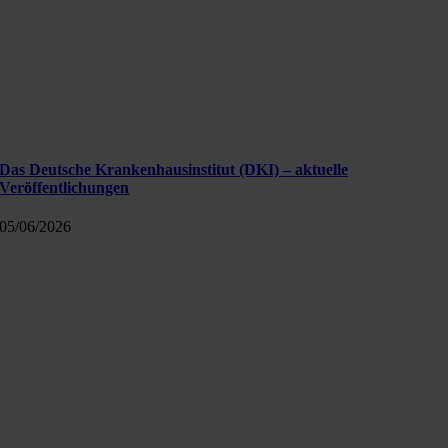
Das Deutsche Krankenhausinstitut (DKI) – aktuelle
Veröffentlichungen
05/06/2026