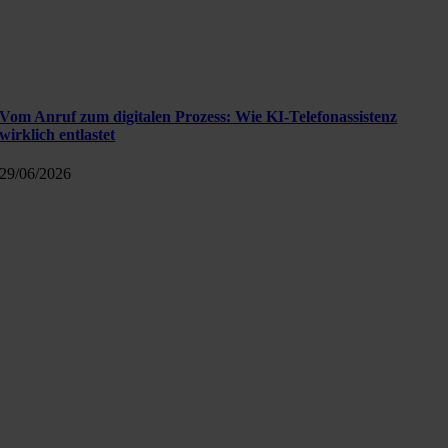
Vom Anruf zum digitalen Prozess: Wie KI-Telefonassistenz
wirklich entlastet
29/06/2026