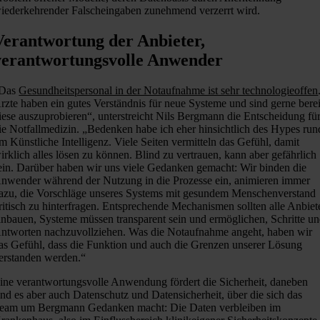
iederkehrender Falscheingaben zunehmend verzerrt wird.
Verantwortung der Anbieter,
verantwortungsvolle Anwender
Das
Gesundheitspersonal in der Notaufnahme ist sehr technologieoffen
rzte haben ein gutes Verständnis für neue Systeme und sind gerne berei
iese auszuprobieren“, unterstreicht Nils Bergmann die Entscheidung fü
ie Notfallmedizin. „Bedenken habe ich eher hinsichtlich des Hypes run
m Künstliche Intelligenz. Viele Seiten vermitteln das Gefühl, damit
irklich alles lösen zu können. Blind zu vertrauen, kann aber gefährlich
ein. Darüber haben wir uns viele Gedanken gemacht: Wir binden die
nwender während der Nutzung in die Prozesse ein, animieren immer
azu, die Vorschläge unseres Systems mit gesundem Menschenverstand
ritisch zu hinterfragen. Entsprechende Mechanismen sollten alle Anbiet
inbauen, Systeme müssen transparent sein und ermöglichen, Schritte u
ntworten nachzuvollziehen. Was die Notaufnahme angeht, haben wir
as Gefühl, dass die Funktion und auch die Grenzen unserer Lösung
erstanden werden.“
ine verantwortungsvolle Anwendung fördert die Sicherheit, daneben
ind es aber auch Datenschutz und Datensicherheit, über die sich das
eam um Bergmann Gedanken macht: Die Daten verbleiben im