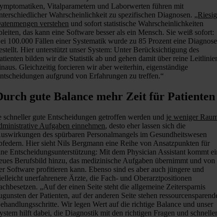
ymptomatiken, Vitalparametern und Laborwerten führen mit
nterschiedlicher Wahrscheinlichkeit zu spezifischen Diagnosen. „
Riesi
atenmengen verstehen
und sofort statistische Wahrscheinlichkeiten
bleiten, das kann eine Software besser als ein Mensch. Sie weiß sofort:
ei 100.000 Fällen einer Systematik wurde zu 85 Prozent eine Diagnos
estellt. Hier unterstützt unser System: Unter Berücksichtigung des
atienten bilden wir die Statistik ab und gehen damit über reine Leitlinie
inaus. Gleichzeitig forcieren wir aber weiterhin, eigenständige
ntscheidungen aufgrund von Erfahrungen zu treffen.“
Durch gute Balance mehr Zeit für Patienten
e schneller gute Entscheidungen getroffen werden und
je weniger Rau
dministrative Aufgaben einnehmen
, desto eher lassen sich die
uswirkungen des spürbaren Personalmangels im Gesundheitswesen
bfedern. Hier sieht Nils Bergmann eine Reihe von Ansatzpunkten für
ine Entscheidungsunterstützung: Mit dem Physician Assistant kommt ei
eues Berufsbild hinzu, das medizinische Aufgaben übernimmt und von
er Software profitieren kann. Ebenso sind es aber auch jüngere und
ielleicht unerfahrenere Ärzte, die Fach- und Oberarztpositionen
achbesetzen. „Auf der einen Seite steht die allgemeine Zeitersparnis
ugunsten der Patienten, auf der anderen Seite stehen ressourcensparend
ehandlungsschritte. Wir legen Wert auf die richtige Balance und unser
ystem hilft dabei, die Diagnostik mit den richtigen Fragen und schnelle