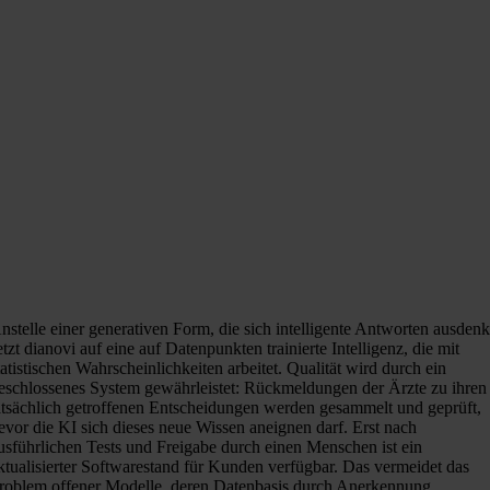
nstelle einer generativen Form, die sich intelligente Antworten ausdenk
etzt dianovi auf eine auf Datenpunkten trainierte Intelligenz, die mit
tatistischen Wahrscheinlichkeiten arbeitet. Qualität wird durch ein
eschlossenes System gewährleistet: Rückmeldungen der Ärzte zu ihren
atsächlich getroffenen Entscheidungen werden gesammelt und geprüft,
evor die KI sich dieses neue Wissen aneignen darf. Erst nach
usführlichen Tests und Freigabe durch einen Menschen ist ein
ktualisierter Softwarestand für Kunden verfügbar. Das vermeidet das
roblem offener Modelle, deren Datenbasis durch Anerkennung