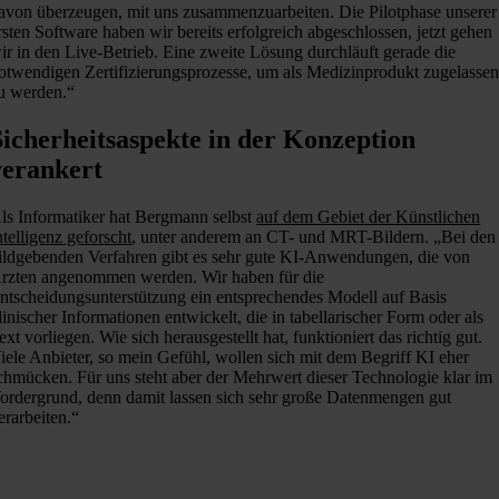
avon überzeugen, mit uns zusammenzuarbeiten. Die Pilotphase unserer
rsten Software haben wir bereits erfolgreich abgeschlossen, jetzt gehen
ir in den Live-Betrieb. Eine zweite Lösung durchläuft gerade die
otwendigen Zertifizierungsprozesse, um als Medizinprodukt zugelasse
u werden.“
Sicherheitsaspekte in der Konzeption
verankert
ls Informatiker hat Bergmann selbst
auf dem Gebiet der Künstlichen
ntelligenz geforscht
, unter anderem an CT- und MRT-Bildern. „Bei den
ildgebenden Verfahren gibt es sehr gute KI-Anwendungen, die von
rzten angenommen werden. Wir haben für die
ntscheidungsunterstützung ein entsprechendes Modell auf Basis
linischer Informationen entwickelt, die in tabellarischer Form oder als
ext vorliegen. Wie sich herausgestellt hat, funktioniert das richtig gut.
iele Anbieter, so mein Gefühl, wollen sich mit dem Begriff KI eher
chmücken. Für uns steht aber der Mehrwert dieser Technologie klar im
ordergrund, denn damit lassen sich sehr große Datenmengen gut
erarbeiten.“