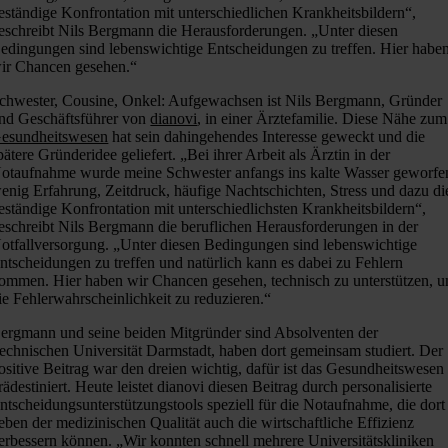
eständige Konfrontation mit unterschiedlichen Krankheitsbildern“,
eschreibt Nils Bergmann die Herausforderungen. „Unter diesen
edingungen sind lebenswichtige Entscheidungen zu treffen. Hier habe
ir Chancen gesehen.“
chwester, Cousine, Onkel: Aufgewachsen ist Nils Bergmann, Gründer
nd Geschäftsführer von
dianovi
, in einer Ärztefamilie. Diese Nähe zum
esundheitswesen
hat sein dahingehendes Interesse geweckt und die
pätere Gründeridee geliefert. „Bei ihrer Arbeit als Ärztin in der
otaufnahme wurde meine Schwester anfangs ins kalte Wasser geworfe
enig Erfahrung, Zeitdruck, häufige Nachtschichten, Stress und dazu di
eständige Konfrontation mit unterschiedlichsten Krankheitsbildern“,
eschreibt Nils Bergmann die beruflichen Herausforderungen in der
otfallversorgung. „Unter diesen Bedingungen sind lebenswichtige
ntscheidungen zu treffen und natürlich kann es dabei zu Fehlern
ommen. Hier haben wir Chancen gesehen, technisch zu unterstützen, 
ie Fehlerwahrscheinlichkeit zu reduzieren.“
ergmann und seine beiden Mitgründer sind Absolventen der
echnischen Universität Darmstadt, haben dort gemeinsam studiert. Der
ositive Beitrag war den dreien wichtig, dafür ist das Gesundheitswesen
rädestiniert. Heute leistet dianovi diesen Beitrag durch personalisierte
ntscheidungsunterstützungstools speziell für die Notaufnahme, die dort
eben der medizinischen Qualität auch die wirtschaftliche Effizienz
erbessern können. „Wir konnten schnell mehrere Universitätskliniken