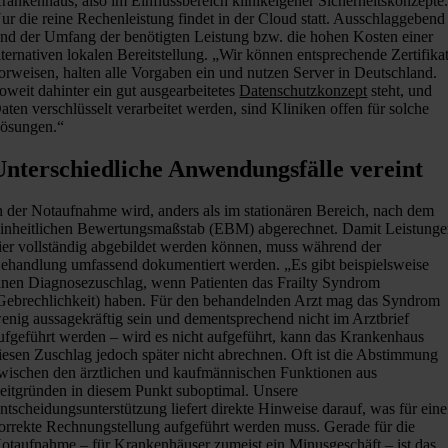
rankenhaus, also im Einflussbereich klinikeigener Sicherheitskonzepte
ur die reine Rechenleistung findet in der Cloud statt. Ausschlaggebend
ind der Umfang der benötigten Leistung bzw. die hohen Kosten einer
lternativen lokalen Bereitstellung. „Wir können entsprechende Zertifika
orweisen, halten alle Vorgaben ein und nutzen Server in Deutschland.
oweit dahinter ein gut ausgearbeitetes
Datenschutzkonzept
steht, und
aten verschlüsselt verarbeitet werden, sind Kliniken offen für solche
ösungen.“
Unterschiedliche Anwendungsfälle vereint
n der Notaufnahme wird, anders als im stationären Bereich, nach dem
inheitlichen Bewertungsmaßstab (EBM) abgerechnet. Damit Leistung
ier vollständig abgebildet werden können, muss während der
ehandlung umfassend dokumentiert werden. „Es gibt beispielsweise
inen Diagnosezuschlag, wenn Patienten das Frailty Syndrom
Gebrechlichkeit) haben. Für den behandelnden Arzt mag das Syndrom
enig aussagekräftig sein und dementsprechend nicht im Arztbrief
ufgeführt werden – wird es nicht aufgeführt, kann das Krankenhaus
iesen Zuschlag jedoch später nicht abrechnen. Oft ist die Abstimmung
wischen den ärztlichen und kaufmännischen Funktionen aus
eitgründen in diesem Punkt suboptimal. Unsere
ntscheidungsunterstützung liefert direkte Hinweise darauf, was für eine
orrekte Rechnungstellung aufgeführt werden muss. Gerade für die
otaufnahme – für Krankenhäuser zumeist ein Minusgeschäft – ist das