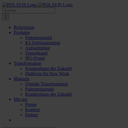
Zum
Inhalt
Suche
springen
nach:
Referenzen
Produkte
Patientenportal
KI-Telefonassistent
Aufnahmetag
Tumorboard
IPO-Portal
Transformation
Krankenhaus der Zukunft
Plattform für New Work
Magazin
Digitale Transformation
Patientenportale
Krankenhaus der Zukunft
Mit uns
Presse
Karriere
Partner