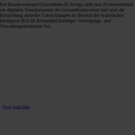
Der Bundesverband Gesundheits-IT (bvitg) zieht eine Zwischenbilanz
zur digitalen Transformation des Gesundheitswesens und setzt die
Betrachtung aktueller Entwicklungen im Bereich der Künstlichen
Intelligenz (KI) als Bestandteil künftiger Versorgungs- und
Verwaltungsstrukturen fort.
Kontakt
Info@polavis.de
+49 30 40368454-0
POLAVIS auf LinkedIn
Rechtliches
Impressum
Datenschutzerklärung
Page load link
Nach
oben