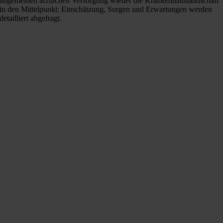
allgemeinen ärztlichen Versorgung wieder die Krankenhauslandschaft
in den Mittelpunkt: Einschätzung, Sorgen und Erwartungen werden
detailliert abgefragt.