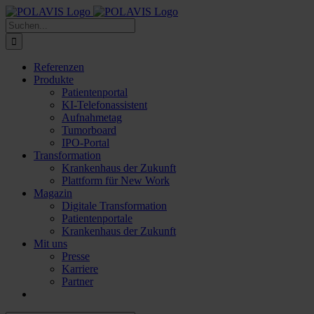
Zum
Inhalt
Suche
springen
nach:
Referenzen
Produkte
Patientenportal
KI-Telefonassistent
Aufnahmetag
Tumorboard
IPO-Portal
Transformation
Krankenhaus der Zukunft
Plattform für New Work
Magazin
Digitale Transformation
Patientenportale
Krankenhaus der Zukunft
Mit uns
Presse
Karriere
Partner