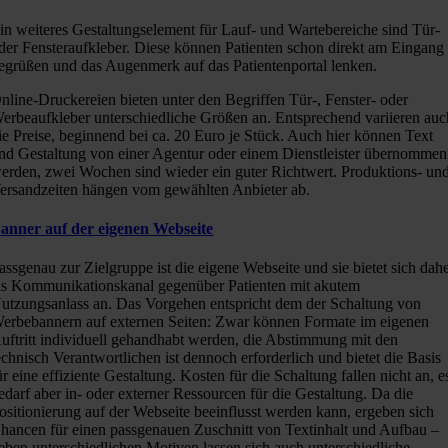
in weiteres Gestaltungselement für Lauf- und Wartebereiche sind Tür-
der Fensteraufkleber. Diese können Patienten schon direkt am Eingang
egrüßen und das Augenmerk auf das Patientenportal lenken.
nline-Druckereien bieten unter den Begriffen Tür-, Fenster- oder
erbeaufkleber unterschiedliche Größen an. Entsprechend variieren auc
ie Preise, beginnend bei ca. 20 Euro je Stück. Auch hier können Text
nd Gestaltung von einer Agentur oder einem Dienstleister übernommen
erden, zwei Wochen sind wieder ein guter Richtwert. Produktions- un
ersandzeiten hängen vom gewählten Anbieter ab.
anner auf der eigenen Webseite
assgenau zur Zielgruppe ist die eigene Webseite und sie bietet sich dah
ls Kommunikationskanal gegenüber Patienten mit akutem
utzungsanlass an. Das Vorgehen entspricht dem der Schaltung von
erbebannern auf externen Seiten: Zwar können Formate im eigenen
uftritt individuell gehandhabt werden, die Abstimmung mit den
echnisch Verantwortlichen ist dennoch erforderlich und bietet die Basis
ür eine effiziente Gestaltung. Kosten für die Schaltung fallen nicht an, e
edarf aber in- oder externer Ressourcen für die Gestaltung. Da die
ositionierung auf der Webseite beeinflusst werden kann, ergeben sich
hancen für einen passgenauen Zuschnitt von Textinhalt und Aufbau –
eben unterschiedlichen Motiven lassen sich auch unterschiedliche