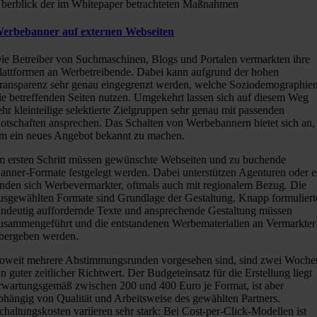
berblick der im Whitepaper betrachteten Maßnahmen
erbebanner auf externen Webseiten
ie Betreiber von Suchmaschinen, Blogs und Portalen vermarkten ihre
lattformen an Werbetreibende. Dabei kann aufgrund der hohen
ransparenz sehr genau eingegrenzt werden, welche Soziodemographie
ie betreffenden Seiten nutzen. Umgekehrt lassen sich auf diesem Weg
ehr kleinteilige selektierte Zielgruppen sehr genau mit passenden
otschaften ansprechen. Das Schalten von Werbebannern bietet sich an,
m ein neues Angebot bekannt zu machen.
m ersten Schritt müssen gewünschte Webseiten und zu buchende
anner-Formate festgelegt werden. Dabei unterstützen Agenturen oder e
inden sich Werbevermarkter, oftmals auch mit regionalem Bezug. Die
usgewählten Formate sind Grundlage der Gestaltung. Knapp formuliert
indeutig auffordernde Texte und ansprechende Gestaltung müssen
usammengeführt und die entstandenen Werbematerialien an Vermarkter
bergeben werden.
oweit mehrere Abstimmungsrunden vorgesehen sind, sind zwei Woche
in guter zeitlicher Richtwert. Der Budgeteinsatz für die Erstellung liegt
rwartungsgemäß zwischen 200 und 400 Euro je Format, ist aber
bhängig von Qualität und Arbeitsweise des gewählten Partners.
chaltungskosten variieren sehr stark: Bei Cost-per-Click-Modellen ist