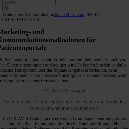
Suche
nach:
Whitepaper Kommunikation
Julian Herrmann
2026-02-
05T16:07:12+01:00
Marketing- und
Kommunikationsmaßnahmen für
Patientenportale
in Patientenportal kann seine Vorteile nur entfalten, wenn es auch von
llen Seiten angenommen und genutzt wird. In der Außensicht ist dafür
unächst Transparenz über das digitale Angebot erforderlich, denn
atienten können sich mit dessen Nutzung nur auseinandersetzen, wenn
ie Kenntnis von seiner Existenz haben.
POLAVIS Whitepaper
„Patientenportale – Konzeption und Umsetzung von Marketing-
und Kommunikationsmaßnahmen“
Im POLAVIS Whitepaper werden die Grundlagen einer integrierten
und effektiven Kommunikation des Patientenportals gegenüber
unterschiedlichen Zielgruppen und die Erarbeitung eines individuellen