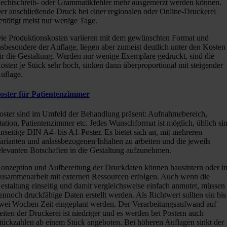
echtschreib- oder Grammatikfehler mehr ausgemerzt werden können.
er anschließende Druck bei einer regionalen oder Online-Druckerei
enötigt meist nur wenige Tage.
ie Produktionskosten variieren mit dem gewünschten Format und
nsbesondere der Auflage, liegen aber zumeist deutlich unter den Kosten
ür die Gestaltung. Werden nur wenige Exemplare gedruckt, sind die
osten je Stück sehr hoch, sinken dann überproportional mit steigender
uflage.
oster für Patientenzimmer
oster sind im Umfeld der Behandlung präsent: Aufnahmebereich,
tation, Patientenzimmer etc. Jedes Wunschformat ist möglich, üblich si
inseitige DIN A4- bis A1-Poster. Es bietet sich an, mit mehreren
arianten und anlassbezogenen Inhalten zu arbeiten und die jeweils
elevanten Botschaften in die Gestaltung aufzunehmen.
onzeption und Aufbereitung der Druckdaten können hausintern oder i
usammenarbeit mit externen Ressourcen erfolgen. Auch wenn die
estaltung einseitig und damit vergleichsweise einfach anmutet, müssen
ennoch druckfähige Daten erstellt werden. Als Richtwert sollten ein bis
wei Wochen Zeit eingeplant werden. Der Verarbeitungsaufwand auf
eiten der Druckerei ist niedriger und es werden bei Postern auch
tückzahlen ab einem Stück angeboten. Bei höheren Auflagen sinkt der