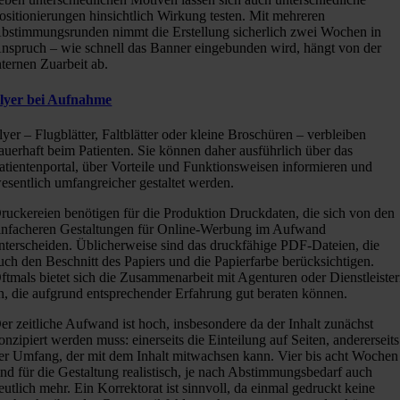
ositionierungen hinsichtlich Wirkung testen. Mit mehreren
bstimmungsrunden nimmt die Erstellung sicherlich zwei Wochen in
nspruch – wie schnell das Banner eingebunden wird, hängt von der
nternen Zuarbeit ab.
lyer bei Aufnahme
lyer – Flugblätter, Faltblätter oder kleine Broschüren – verbleiben
auerhaft beim Patienten. Sie können daher ausführlich über das
atientenportal, über Vorteile und Funktionsweisen informieren und
esentlich umfangreicher gestaltet werden.
ruckereien benötigen für die Produktion Druckdaten, die sich von den
infacheren Gestaltungen für Online-Werbung im Aufwand
nterscheiden. Üblicherweise sind das druckfähige PDF-Dateien, die
uch den Beschnitt des Papiers und die Papierfarbe berücksichtigen.
ftmals bietet sich die Zusammenarbeit mit Agenturen oder Dienstleiste
n, die aufgrund entsprechender Erfahrung gut beraten können.
er zeitliche Aufwand ist hoch, insbesondere da der Inhalt zunächst
onzipiert werden muss: einerseits die Einteilung auf Seiten, andererseits
er Umfang, der mit dem Inhalt mitwachsen kann. Vier bis acht Wochen
ind für die Gestaltung realistisch, je nach Abstimmungsbedarf auch
eutlich mehr. Ein Korrektorat ist sinnvoll, da einmal gedruckt keine