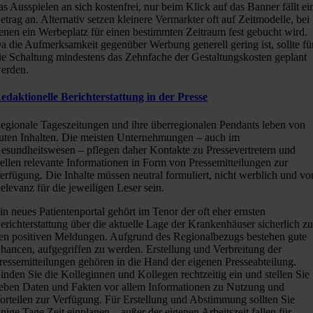
as Ausspielen an sich kostenfrei, nur beim Klick auf das Banner fällt ei
etrag an. Alternativ setzen kleinere Vermarkter oft auf Zeitmodelle, bei
enen ein Werbeplatz für einen bestimmten Zeitraum fest gebucht wird.
a die Aufmerksamkeit gegenüber Werbung generell gering ist, sollte fü
ie Schaltung mindestens das Zehnfache der Gestaltungskosten geplant
erden.
edaktionelle Berichterstattung in der Presse
egionale Tageszeitungen und ihre überregionalen Pendants leben von
uten Inhalten. Die meisten Unternehmungen – auch im
esundheitswesen – pflegen daher Kontakte zu Pressevertretern und
tellen relevante Informationen in Form von Pressemitteilungen zur
erfügung. Die Inhalte müssen neutral formuliert, nicht werblich und vo
elevanz für die jeweiligen Leser sein.
in neues Patientenportal gehört im Tenor der oft eher ernsten
erichterstattung über die aktuelle Lage der Krankenhäuser sicherlich z
en positiven Meldungen. Aufgrund des Regionalbezugs bestehen gute
hancen, aufgegriffen zu werden. Erstellung und Verbreitung der
ressemitteilungen gehören in die Hand der eigenen Presseabteilung.
inden Sie die Kolleginnen und Kollegen rechtzeitig ein und stellen Sie
eben Daten und Fakten vor allem Informationen zu Nutzung und
orteilen zur Verfügung. Für Erstellung und Abstimmung sollten Sie
inige Tage Zeit einplanen – außer der eigenen Arbeitszeit fallen für