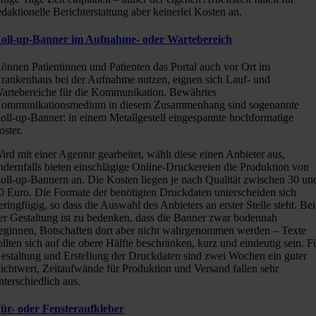
edaktionelle Berichterstattung aber keinerlei Kosten an.
oll-up-Banner im Aufnahme- oder Wartebereich
önnen Patientinnen und Patienten das Portal auch vor Ort im
rankenhaus bei der Aufnahme nutzen, eignen sich Lauf- und
artebereiche für die Kommunikation. Bewährtes
ommunikationsmedium in diesem Zusammenhang sind sogenannte
oll-up-Banner: in einem Metallgestell eingespannte hochformatige
oster.
ird mit einer Agentur gearbeitet, wählt diese einen Anbieter aus,
ndernfalls bieten einschlägige Online-Druckereien die Produktion von
oll-up-Bannern an. Die Kosten liegen je nach Qualität zwischen 30 un
0 Euro. Die Formate der benötigten Druckdaten unterscheiden sich
eringfügig, so dass die Auswahl des Anbieters an erster Stelle steht. Bei
er Gestaltung ist zu bedenken, dass die Banner zwar bodennah
eginnen, Botschaften dort aber nicht wahrgenommen werden – Texte
ollten sich auf die obere Hälfte beschränken, kurz und eindeutig sein. F
estaltung und Erstellung der Druckdaten sind zwei Wochen ein guter
ichtwert, Zeitaufwände für Produktion und Versand fallen sehr
nterschiedlich aus.
ür- oder Fensteraufkleber