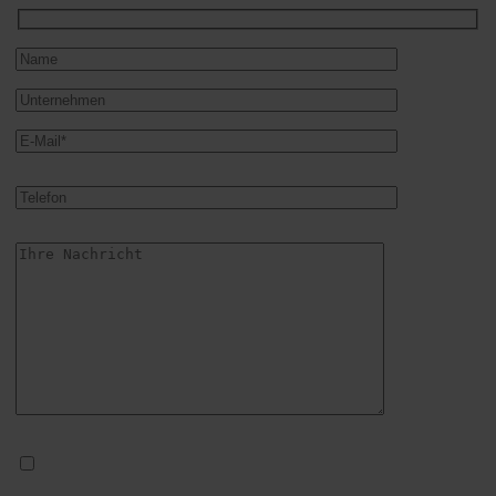
Ich stimme dem
Datenschutz
zu. Sie können Ihre Einwilligung jederzeit
per E-Mail an info@polavis.de widerrufen.