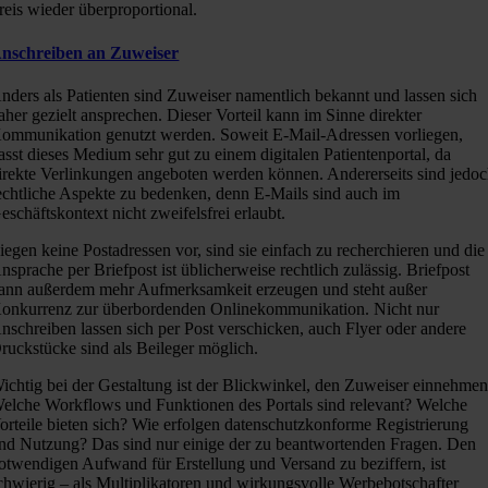
reis wieder überproportional.
nschreiben an Zuweiser
nders als Patienten sind Zuweiser namentlich bekannt und lassen sich
aher gezielt ansprechen. Dieser Vorteil kann im Sinne direkter
ommunikation genutzt werden. Soweit E-Mail-Adressen vorliegen,
asst dieses Medium sehr gut zu einem digitalen Patientenportal, da
irekte Verlinkungen angeboten werden können. Andererseits sind jedo
echtliche Aspekte zu bedenken, denn E-Mails sind auch im
eschäftskontext nicht zweifelsfrei erlaubt.
iegen keine Postadressen vor, sind sie einfach zu recherchieren und die
nsprache per Briefpost ist üblicherweise rechtlich zulässig. Briefpost
ann außerdem mehr Aufmerksamkeit erzeugen und steht außer
onkurrenz zur überbordenden Onlinekommunikation. Nicht nur
nschreiben lassen sich per Post verschicken, auch Flyer oder andere
ruckstücke sind als Beileger möglich.
ichtig bei der Gestaltung ist der Blickwinkel, den Zuweiser einnehmen
elche Workflows und Funktionen des Portals sind relevant? Welche
orteile bieten sich? Wie erfolgen datenschutzkonforme Registrierung
nd Nutzung? Das sind nur einige der zu beantwortenden Fragen. Den
otwendigen Aufwand für Erstellung und Versand zu beziffern, ist
chwierig – als Multiplikatoren und wirkungsvolle Werbebotschafter