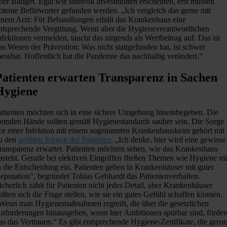
ber Budget. Egal wie sinnvoll Investitionen erscheinen, erst müssen
otente Befürworter gefunden werden. „Ich vergleich das gerne mit
inem Arzt: Für Behandlungen erhält das Krankenhaus eine
ntsprechende Vergütung. Wenn aber die Hygieneverantwortlichen
nfektionen vermeiden, taucht das nirgends als Wertbeitrag auf. Das ist
as Wesen der Prävention: Was nicht stattgefunden hat, ist schwer
essbar. Hoffentlich hat die Pandemie das nachhaltig verändert.“
Patienten erwarten Transparenz in Sachen
Hygiene
atienten möchten sich in eine sichere Umgebung hineinbegeben. Die
remden Hände sollten gemäß Hygienestandards sauber sein. Die Sorge
or einer Infektion mit einem sogenannten Krankenhauskeim gehört mit
u den
größten Sorgen der Patienten
. „Ich denke, hier wird eine gewisse
ransparenz erwartet. Patienten möchten sehen, wie das Krankenhaus
asteht. Gerade bei elektiven Eingriffen fließen Themen wie Hygiene mi
n die Entscheidung ein. Patienten gehen in Krankenhäuser mit guter
eputation“, begründet Tobias Gebhardt das Patientenverhalten.
icherlich zählt für Patienten nicht jedes Detail, aber Krankenhäuser
ollten sich die Frage stellen, wie sie ein gutes Gefühl schaffen können.
Wenn man Hygienemaßnahmen ergreift, die über die gesetzlichen
nforderungen hinausgehen, wenn hier Ambitionen spürbar sind, förder
as das Vertrauen.“ Es gibt entsprechende Hygiene-Zertifikate, die gern