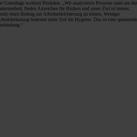
ie Grundlage weiterer Produkte. „Wir analysieren Prozesse rund um da
atientenbett, finden Anzeichen für Risiken und unser Ziel ist immer,
amit einen Beitrag zur Arbeitserleichterung zu leisten. Weniger
rbeitsbelastung bedeutet mehr Zeit für Hygiene. Das ist eine spannend
erbindung.“