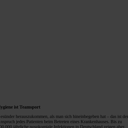
ygiene ist Teamsport
esünder herauszukommen, als man sich hineinbegeben hat – das ist de
nspruch jedes Patienten beim Betreten eines Krankenhauses. Bis zu
00.000 jährliche nosokomiale Infektionen in Deutschland zeigen aber,