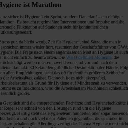
Hygiene ist Marathon
anz sicher ist Hygiene kein Sprint, sondern Dauerlauf – ein richtiger
arathon. Es braucht regelmäßige Interventionen und Impulse und die
ersonelle Fluktuation auf Stationen steht für kontinuierlichen
ufklärungsbedarf.
Stress pur, da bleibt wenig Zeit für Hygiene“, sind Sätze, die man in
esprächen immer wieder hört, resümiert der Geschäftsführer von GWA
ygiene. Die Frage nach einem angemessenen Maß an Hygiene ist auc
ar nicht einfach zu beantworten. Die
WHO definiert Momente
, die
erücksichtigt werden müssen; zwei davon sind vor und nach dem
atientenkontakt: 30 Sekunden gründliche Desinfektion der Hände. Folg
an allen Empfehlungen, steht das oft für deutlich größeren Zeitbedarf,
ls der Arbeitsalltag zulässt. Dennoch ist es nicht akzeptabel,
rbeitsbelastung als Grund für Hygiene auf Mindestmaß zu verwenden.
ommt es zu Infektionen, wird die Arbeitslast im Nachhinein schließlic
esentlich größer.
m Gespräch sind die entsprechenden Fachärzte und Hygienefachkräfte 
er Regel sehr schnell von den Lösungen rund um die Hygiene
berzeugt. Häufig steht das Hygieneteam hunderten oder sogar tausende
itarbeitern und noch viel mehr Patienten gegenüber, die es immer im
lick zu behalten gilt. Allerdings verfügt das Thema Hygiene meist nich