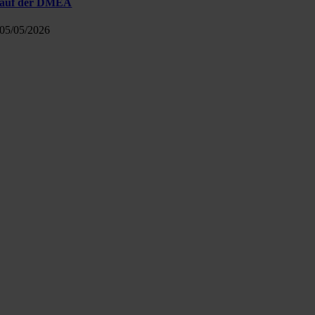
auf der DMEA
05/05/2026