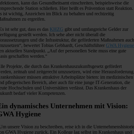
nfektionen, kann das Gesundheitsamt einschreiten, beispielsweise die
ntsprechende Station schließen. Hier heißt es Prävention statt Reaktion.
s ist wichtig, Anzeichen im Blick zu behalten und rechtzeitig
aßnahmen zu ergreifen.
Es ist sehr gut, dass es das
KHZG
gibt und umfangreiche Gelder zur
erfügung gestellt werden. Ich sehe aber nicht überall die
oraussetzungen und die Infrastruktur, die geförderten Maßnahmen auc
mzusetzen“, bewertet Tobias Gebhardt, Geschäftsführer
GWA Hygien
en aktuellen Standpunkt. „Auf der personellen Seite muss eine gute
asis geschaffen werden.“
lle Projekte, die durch das Krankenhauszukunftsgesetz gefördert
erden, zeitnah und zeitgerecht umzusetzen, wird eine Herausforderung
rankenhäuser müssen attraktive Arbeitsplätze bieten: im medizinischen
nd pflegerischen Bereich, aber auch für eine junge IT-Generation, die
eute Hochschulen und Universitäten verlässt. Das Krankenhaus der
ukunft bedarf vieler Kompetenzen.
Ein dynamisches Unternehmen mit Vision:
GWA Hygiene
Um unsere Vision zu beschreiben, reise ich in die Unternehmenshistori
on GWA Hygiene zurück. Ein Kollege lag selbst im Krankenhaus und