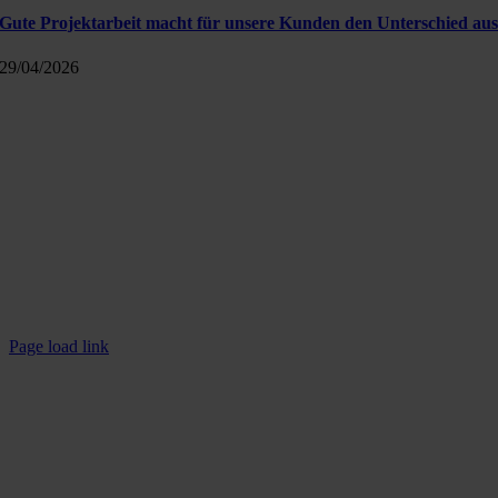
Gute Projektarbeit macht für unsere Kunden den Unterschied au
29/04/2026
Kontakt
Info@polavis.de
+49 30 40368454-0
POLAVIS auf LinkedIn
Rechtliches
Impressum
Datenschutzerklärung
Page load link
Nach
oben