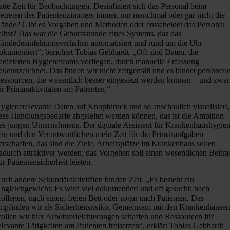
atte Zeit für Beobachtungen. Desinfiziert sich das Personal beim
etreten des Patientenzimmers immer, nur manchmal oder gar nicht die
ände? Gibt es Vorgaben und Methoden oder entscheidet das Personal
elbst? Das war die Geburtsstunde eines Systems, das das
ändedesinfektionsverhalten automatisiert und rund um die Uhr
okumentiert“, berichtet Tobias Gebhardt. „Oft sind Daten, die
edizierten Hygieneteams vorliegen, durch manuelle Erfassung
ekennzeichnet. Das finden wir nicht zeitgemäß und es bindet personell
essourcen, die wesentlich besser eingesetzt werden können – und zwar
ür Primäraktivitäten am Patienten.“
ygienerelevante Daten auf Knopfdruck und so anschaulich visualisiert,
ass Handlungsbedarfe abgeleitet werden können, das ist die Ambition
es jungen Unternehmens. Der digitale Assistent für Krankenhaushygie
ein und den Verantwortlichen mehr Zeit für die Primäraufgaben
erschaffen, das sind die Ziele. Arbeitsplätze im Krankenhaus sollen
adurch attraktiver werden; das Vorgehen soll einen wesentlichen Beitra
ur Patientensicherheit leisten.
uch andere Sekundäraktivitäten binden Zeit. „Es besteht ein
ngleichgewicht: Es wird viel dokumentiert und oft gesucht: nach
ollegen, nach einem freien Bett oder sogar nach Patienten. Das
mpfinden wir als Sicherheitsrisiko. Gemeinsam mit den Krankenhäuser
ollen wir hier Arbeitserleichterungen schaffen und Ressourcen für
elevante Tätigkeiten am Patienten freisetzen“, erklärt Tobias Gebhardt