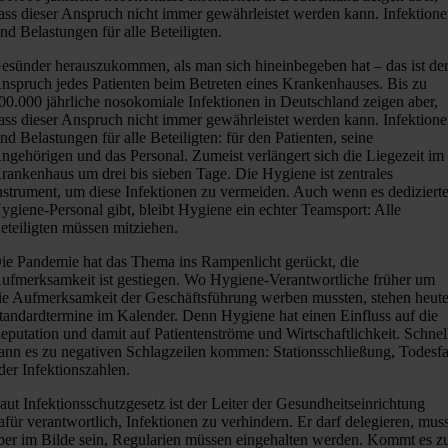
ass dieser Anspruch nicht immer gewährleistet werden kann. Infektion
ind Belastungen für alle Beteiligten.
esünder herauszukommen, als man sich hineinbegeben hat – das ist de
nspruch jedes Patienten beim Betreten eines Krankenhauses. Bis zu
00.000 jährliche nosokomiale Infektionen in Deutschland zeigen aber,
ass dieser Anspruch nicht immer gewährleistet werden kann. Infektion
ind Belastungen für alle Beteiligten: für den Patienten, seine
ngehörigen und das Personal. Zumeist verlängert sich die Liegezeit im
rankenhaus um drei bis sieben Tage. Die Hygiene ist zentrales
nstrument, um diese Infektionen zu vermeiden. Auch wenn es dediziert
ygiene-Personal gibt, bleibt Hygiene ein echter Teamsport: Alle
eteiligten müssen mitziehen.
ie Pandemie hat das Thema ins Rampenlicht gerückt, die
ufmerksamkeit ist gestiegen. Wo Hygiene-Verantwortliche früher um
ie Aufmerksamkeit der Geschäftsführung werben mussten, stehen heut
tandardtermine im Kalender. Denn Hygiene hat einen Einfluss auf die
eputation und damit auf Patientenströme und Wirtschaftlichkeit. Schnel
ann es zu negativen Schlagzeilen kommen: Stationsschließung, Todesfa
der Infektionszahlen.
aut Infektionsschutzgesetz ist der Leiter der Gesundheitseinrichtung
afür verantwortlich, Infektionen zu verhindern. Er darf delegieren, mus
ber im Bilde sein, Regularien müssen eingehalten werden. Kommt es z