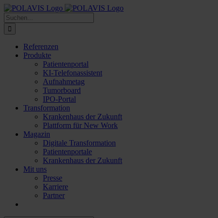
Zum
Inhalt
Suche
springen
nach:
Referenzen
Produkte
Patientenportal
KI-Telefonassistent
Aufnahmetag
Tumorboard
IPO-Portal
Transformation
Krankenhaus der Zukunft
Plattform für New Work
Magazin
Digitale Transformation
Patientenportale
Krankenhaus der Zukunft
Mit uns
Presse
Karriere
Partner