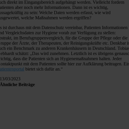
uch direkt im Eingangsbereich aufgehängt werden. Vielleicht fordern
atienten aber noch mehr Informationen. Dann ist es wichtig,
ussagekräftig zu sein: Welche Daten werden erfasst, wie wird
usgewertet, welche Maßnahmen werden ergriffen?
s ist durchaus mit dem Datenschutz vereinbar, Patienten Informationen
nd Vergleichsdaten zur Hygiene vorab zur Verfügung zu stellen:
bstrakt, im Berufsgruppenvergleich, für die Gruppe der Pflege oder die
ruppe der Ärzte, der Therapeuten, der Reinigungskräfte etc. Denkbar i
uch ein Benchmark zu anderen Krankenhäusern in Deutschland. Tobia
ebhardt schätzt: „Das wird zunehmen. Letztlich ist es übrigens genaus
ichtig, dass die Patienten sich an Hygienemaßnahmen halten. Jeder
ontaktpunkt mit dem Patienten sollte hier zur Aufklärung beitragen. Ei
atientenportal
bietet sich dafür an.“
13/03/2023
Ähnliche Beiträge