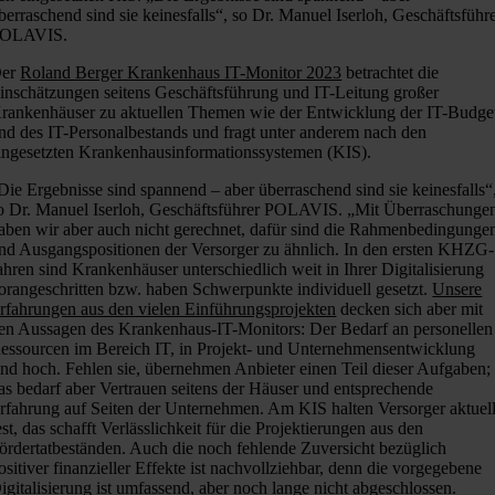
berraschend sind sie keinesfalls“, so Dr. Manuel Iserloh, Geschäftsführ
OLAVIS.
er
Roland Berger Krankenhaus IT-Monitor 2023
betrachtet die
inschätzungen seitens Geschäftsführung und IT-Leitung großer
rankenhäuser zu aktuellen Themen wie der Entwicklung der IT-Budge
nd des IT-Personalbestands und fragt unter anderem nach den
ingesetzten Krankenhausinformationssystemen (KIS).
Die Ergebnisse sind spannend – aber überraschend sind sie keinesfalls“
o Dr. Manuel Iserloh, Geschäftsführer POLAVIS. „Mit Überraschunge
aben wir aber auch nicht gerechnet, dafür sind die Rahmenbedingunge
nd Ausgangspositionen der Versorger zu ähnlich. In den ersten KHZG-
ahren sind Krankenhäuser unterschiedlich weit in Ihrer Digitalisierung
orangeschritten bzw. haben Schwerpunkte individuell gesetzt.
Unsere
rfahrungen aus den vielen Einführungsprojekten
decken sich aber mit
en Aussagen des Krankenhaus-IT-Monitors: Der Bedarf an personellen
essourcen im Bereich IT, in Projekt- und Unternehmensentwicklung
ind hoch. Fehlen sie, übernehmen Anbieter einen Teil dieser Aufgaben;
as bedarf aber Vertrauen seitens der Häuser und entsprechende
rfahrung auf Seiten der Unternehmen. Am KIS halten Versorger aktuel
est, das schafft Verlässlichkeit für die Projektierungen aus den
ördertatbeständen. Auch die noch fehlende Zuversicht bezüglich
ositiver finanzieller Effekte ist nachvollziehbar, denn die vorgegebene
igitalisierung ist umfassend, aber noch lange nicht abgeschlossen.