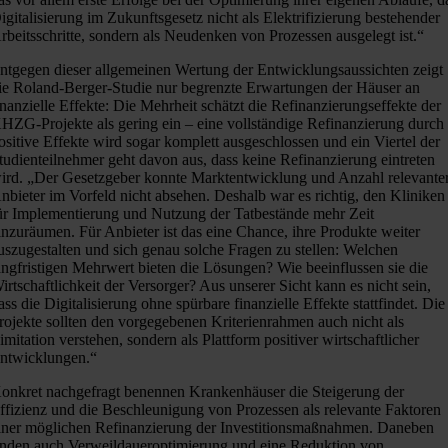
igitalisierung im Zukunftsgesetz nicht als Elektrifizierung bestehender
rbeitsschritte, sondern als Neudenken von Prozessen ausgelegt ist.“
ntgegen dieser allgemeinen Wertung der Entwicklungsaussichten zeigt
ie Roland-Berger-Studie nur begrenzte Erwartungen der Häuser an
inanzielle Effekte: Die Mehrheit schätzt die Refinanzierungseffekte der
HZG-Projekte als gering ein – eine vollständige Refinanzierung durch
ositive Effekte wird sogar komplett ausgeschlossen und ein Viertel der
tudienteilnehmer geht davon aus, dass keine Refinanzierung eintreten
ird. „Der Gesetzgeber konnte Marktentwicklung und Anzahl relevante
nbieter im Vorfeld nicht absehen. Deshalb war es richtig, den Kliniken
ür Implementierung und Nutzung der Tatbestände mehr Zeit
inzuräumen. Für Anbieter ist das eine Chance, ihre Produkte weiter
uszugestalten und sich genau solche Fragen zu stellen: Welchen
angfristigen Mehrwert bieten die Lösungen? Wie beeinflussen sie die
irtschaftlichkeit der Versorger? Aus unserer Sicht kann es nicht sein,
ass die Digitalisierung ohne spürbare finanzielle Effekte stattfindet. Die
rojekte sollten den vorgegebenen Kriterienrahmen auch nicht als
imitation verstehen, sondern als Plattform positiver wirtschaftlicher
ntwicklungen.“
onkret nachgefragt benennen Krankenhäuser die Steigerung der
ffizienz und die Beschleunigung von Prozessen als relevante Faktoren
iner möglichen Refinanzierung der Investitionsmaßnahmen. Daneben
inden auch Verweildaueroptimierung und eine Reduktion von