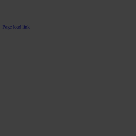
Rechtliches
Impressum
Datenschutzerklärung
Page load link
Nach
oben