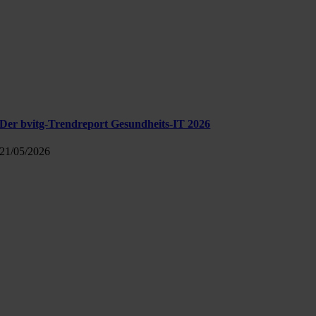
Der bvitg-Trendreport Gesundheits-IT 2026
21/05/2026