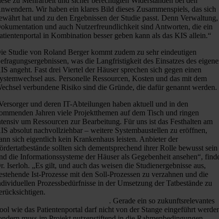
iese zu Mehrarbeit und sicher berechtigten Widerständen bei den
nwendern. Wir haben ein klares Bild dieses Zusammenspiels, das sich
ewährt hat und zu den Ergebnissen der Studie passt. Denn Verwaltung,
okumentation und auch Nutzerfreundlichkeit sind Antworten, die ein
atientenportal in Kombination besser geben kann als das KIS allein.“
ie Studie von Roland Berger kommt zudem zu sehr eindeutigen
efragungsergebnissen, was die Langfristigkeit des Einsatzes des eigen
IS angeht. Fast drei Viertel der Häuser sprechen sich gegen einen
ystemwechsel aus. Personelle Ressourcen, Kosten und das mit dem
echsel verbundene Risiko sind die Gründe, die dafür genannt werden.
Versorger und deren IT-Abteilungen haben aktuell und in den
ommenden Jahren viele Projektthemen auf dem Tisch und ringen
ntensiv um Ressourcen zur Bearbeitung. Für uns ist das Festhalten am
IS absolut nachvollziehbar – weitere Systembaustellen zu eröffnen,
ann sich eigentlich kein Krankenhaus leisten. Anbieter der
ördertatbestände sollten sich dementsprechend ihrer Rolle bewusst sein
nd die Informationssysteme der Häuser als Gegebenheit ansehen“, find
r. Iserloh. „Es gilt, und auch das weisen die Studienergebnisse aus,
estehende Ist-Prozesse mit den Soll-Prozessen zu verzahnen und die
ndividuellen Prozessbedürfnisse in der Umsetzung der Tatbestände zu
erücksichtigen.
Beratungs- und Prozesskompetenz sind gefragt,
nschließend Einführungskompetenz
. Gerade ein so zukunftsrelevantes
ool wie das Patientenportal darf nicht von der Stange eingeführt werde
ondern muss im Projekt nutzenstiftend in die Rahmenbedingungen