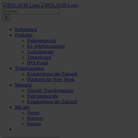
Zum
Inhalt
Suche
springen
nach:
Referenzen
Produkte
Patientenportal
KI-Telefonassistent
Aufnahmetag
Tumorboard
IPO-Portal
Transformation
Krankenhaus der Zukunft
Plattform für New Work
Magazin
Digitale Transformation
Patientenportale
Krankenhaus der Zukunft
Mit uns
Presse
Karriere
Partner