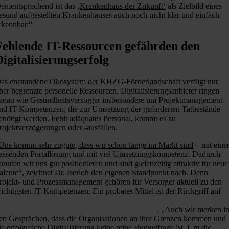
ementsprechend ist das
‚Krankenhaus der Zukunft‘
als Zielbild eines
esund aufgestellten Krankenhauses auch noch nicht klar und einfach
rkennbar.“
Fehlende IT-Ressourcen gefährden den
Digitalisierungserfolg
as entstandene Ökosystem der KHZG-Förderlandschaft verfügt nur
ber begrenzte personelle Ressourcen. Digitalisierungsanbieter ringen
enau wie Gesundheitsversorger insbesondere um Projektmanagement-
nd IT-Kompetenzen, die zur Umsetzung der geforderten Tatbestände
enötigt werden. Fehlt adäquates Personal, kommt es zu
rojektverzögerungen oder -ausfällen.
Uns kommt sehr zugute, dass wir schon lange im Markt sind
– mit eine
assenden Portallösung und mit viel Umsetzungskompetenz. Dadurch
onnten wir uns gut positionieren und sind gleichzeitig attraktiv für neue
alente“, zeichnet Dr. Iserloh den eigenen Standpunkt nach. Denn
rojekt- und Prozessmanagement gehören für Versorger aktuell zu den
ichtigsten IT-Kompetenzen. Ein probates Mittel ist der Rückgriff auf
xterne Unterstützung bei operativen und strategischen
ufgabenstellungen durch Beratungsunternehmen
. „Auch wir merken i
en Gesprächen, dass die Organisationen an ihre Grenzen kommen und
ie erfolgreiche Digitalisierung keine reine Budgetfrage ist. Um die