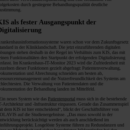
olgekosten durch gestiegene Behandlungsqualität deutliche
ustimmung.
KIS als fester Ausgangspunkt der
Digitalisierung
rankenhausinformationssysteme waren schon vor dem Zukunftsgesetz
tandard in der Kliniklandschaft. Die jetzt einzuführenden digitalen
ösungen stehen deshalb in der Regel im Verhältnis zum KIS, das mit
einen Funktionalitäten den Startpunkt der erfolgenden Digitalisierung
infasst. Im Krankenhaus-IT-Monitor 2023 wird die Zufriedenheit mit
inzelnen dieser Funktionen gezielt abgefragt: Patientenverwaltung,
okumentation und Abrechnung schneiden am besten ab,
essourcenmanagement und die Nutzerfreundlichkeit des Systems am
chlechtesten. Die Verwaltung von Patientendaten und die
okumentation der Behandlung landen im Mittelfeld.
Ein neues System wie das
Patientenportal
muss sich in die bestehende
T-Architektur und -Infrastruktur einpassen. Gerade das Zusammenspiel
it dem KIS ist hier entscheidend“, blickt der Geschäftsführer von
OLAVIS auf die Studienergebnisse. „Das muss sowohl in der
ntwicklung berücksichtigt werden als auch anschließend im
inführungsprojekt. Losgelöste Systeme führen zu Redundanzen und