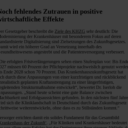
Noch fehlendes Zutrauen in positive
wirtschaftliche Effekte
er Gesetzgeber beschreibt die
Ziele des KHZG
sehr deutlich: Die
odernisierung der Krankenhäuser mit besonderem Fokus auf deren
tandardisierte Digitalisierung sind Zielsetzungen des Zukunftsgesetzes.
amit wird ein höherer Grad an Vernetzung innerhalb des
esundheitswesens angestrebt und die Patientenversorgung verbessert.
Die erfolgten Fristverlängerungen sehen einen Stufenplan vor: Bis End
027 müssen 60 Prozent der Pflichtprojekte nachweislich genutzt werde
is Ende 2028 schon 70 Prozent. Das Krankenhauszukunftsgesetz hat
ich durch diese Anpassungen von einer kurzfristigen und rückblickend
nrealistisch geplanten Kraftanstrengung zu einer längerfristigen,
egleitenden Strukturmaßnahme entwickelt“, bewertet Dr. Iserloh die
npassungen. „Stand heute scheint eine gute Balance zwischen
achbarkeit und Erfolgsaussichten gefunden. In den nächsten fünf Jahr
ird sich die Kliniklandschaft in Deutschland durch das Zukunftsgesetz
chrittweise weiterentwickeln, ohne dass es zu Stillständen kommt.“
ersorger errichten damit ein solides Fundament für das Gesamtbild
Krankenhaus der Zukunft‘
. „Für Kliniken und Krankenhäuser bedeutet
as vor allem erste Erfolge bei der Optimierung ihrer eigenen Abläufe, d