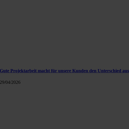
Gute Projektarbeit macht für unsere Kunden den Unterschied au
29/04/2026
Kontakt
Info@polavis.de
+49 30 40368454-0
POLAVIS auf LinkedIn