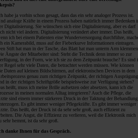
kepsis?
ch habe ja vorhin schon gesagt, dass das ein sehr analoger Prozess ist.
nd analoge Kräfte in einem Prozess haben natürlich immer Bedenken i
er Digitalisierung. Sie wünschen sich eine Digitalisierung, aber es darf
ich nicht viel ändern. Digitalisierung verändert aber immer. Das heißt,
enn ich bei einem Patienten eine Wunderversorgung durchführe, mach
ch ein Kamerabild, muss auf der Fieberkurve Informationen eintragen.
en Stift hat man in der Tasche, das Blatt hat man unterm Arm klemmen
ie Ängste der Mitarbeiter sind: Steht die Technik denn immer so zur
erfügung, in der Form, wie ich sie zu dem Zeitpunkt brauche? Es sind 
er Regel sehr viele Daten, die betrachtet werden müssen. Wie können
ie Daten auf kleinen Bildschirmen, auf elektronischen Devices in dem
rbeitsprozess genau zum richtigen Zeitpunkt, der richtigen Ausprägun
nd in der richtigen Schriftgröße beispielsweise zur Verfügung stehen?
as heißt, muss ich meine Brille aufsetzen oder absetzen, kann ich die
rozesse in meinen normalen Alltag integrieren? Auch die Pflege, die
rzte sind einem immer stärkeren Druck in der Taktung der Behandlung
nterzogen. Es gibt immer weniger Pflegekräfte. Es gibt immer weniger
rzte. Das heißt, der Druck ist da sehr sehr groß, auch effizient zu
rbeiten. Die Angst, die Effizienz zu verlieren, weil die Elektronik mich
u sehr hemmt, ist da sehr groß.
ch danke Ihnen für das Gespräch.