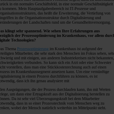
urück in ein normales Geschäftsfeld, in eine normale Geschäftstätigkeit
u kommen. Mein Hauptaufgabenbereich ist IT-Prozesse und
rganisationsstrukturen, das heißt die Erweiterung, die Vertiefung von
ingriffen in die Organisationsstruktur durch Digitalisierung und
eränderungen der Landschaften rund um die Gesundheitsversorgung.
as klingt sehr spannend. Wie sehen Ihre Erfahrungen aus
ezüglich der Prozessoptimierung im Krankenhaus, vor allem durc
igitale Technologien?
as Thema
Prozessoptimierung
im Krankenhaus ist aufgrund der
eteiligten Mitarbeiter, die sehr stark den Menschen im Fokus sehen, seh
chwierig und mit einigen, aus anderen Industriekreisen nicht bekannten
chwierigkeiten verbunden. So kann sich ein Arzt oder eine Schwester
icht vorstellen, dass man eine Stückkostenrechnung auch auf einen
rozess im Krankenhaussegment ansetzen kann. Um eine vernünftige
igitalisierung in einem Prozess durchführen zu können, es ist
otwendig, dass ich ihn genau analysiere mit
llen Ausprägungen, die der Prozess durchlaufen kann, ihn mit Werten
elege, um dann eine Ertragskraft aus der Digitalisierung herstellen zu
önnen. Da ist sehr viel Überzeugungskraft bei dem Mitarbeiter
otwendig, dass in so einer Prozesstechnik vom Menschen weg zu
enken, wobei der Mensch natürlich weiterhin im Mittelpunkt steht.