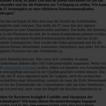
ktueller Form, zu jeder Zeit und an jedem relevanten Ort für die
ehandler und für die Patienten zur Verfügung zu stellen. Wie kan
ie IT bestmöglich zu einer effektiven Datenkommunikation
eitragen?
lso das wichtigste ist hier, dass man die Anzahl der Schnittstellen
öglichst stark reduziert. Das heißt, die IT muss hier den eigenen
atenpool zu einer Datendrehscheibe ausbilden. Das heißt, alle Systeme
ie in den Prozessen da sind, die in einem Krankenhaus platziert werden
ürfen nur mit einem System kommunizieren dürfen und das ist der
entrale Datenspeicher. Dort werden die Daten gesammelt und für die
nderen Partner überarbeitet, konvertiert, interpretiert, dass jeder Teil des
igitalen Prozesses n
ur eine Schnittstelle zu
inem Zentralsystem hat. Man muss sich vorstellen: In einem
rankenhaus arbeiten über 100 Softwareprodukte zusammen. Wenn wir
lle
miteinander vernetzen
wollen, hätten wir hunderte von Schnittstellen
ie dort gepflegt und auch in der Qualität gesichert werden müssen. Das
eißt, die IT muss eigentlich mehr die Aufgabe, nicht des technischen
ereitstellens einer Infrastruktur, sondern sie muss die Rolle übernehme
Ich bin der Datenhändler des Unternehmens oder das Data Warehouse‘,
age ich jetzt mal, auch wenn der Begriff ein bisschen abgeklatscht ist.
ehen Sie Barrieren bezüglich Usability und Akzeptanz der
echnologien? Wie kann diesen Herausforderungen begegnet
erden und ist dies eine unbegründete oder eine berechtigte