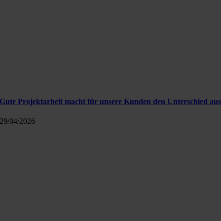
Gute Projektarbeit macht für unsere Kunden den Unterschied au
29/04/2026
Kontakt
Info@polavis.de
+49 30 40368454-0
POLAVIS auf LinkedIn
Rechtliches