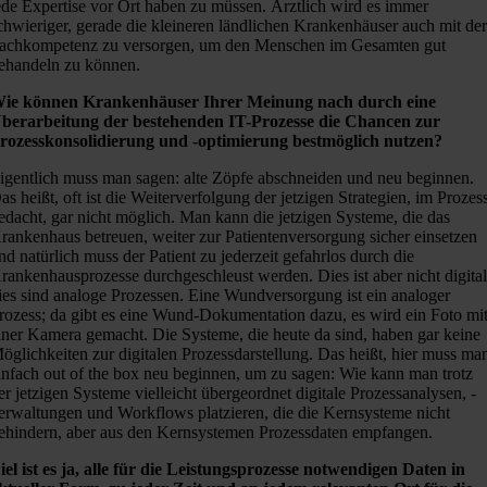
ede Expertise vor Ort haben zu müssen. Ärztlich wird es immer
chwieriger, gerade die kleineren ländlichen Krankenhäuser auch mit de
achkompetenz zu versorgen, um den Menschen im Gesamten gut
ehandeln zu können.
ie können Krankenhäuser Ihrer Meinung nach durch eine
berarbeitung der bestehenden IT-Prozesse die Chancen zur
rozesskonsolidierung und -optimierung bestmöglich nutzen?
igentlich muss man sagen: alte Zöpfe abschneiden und neu beginnen.
as heißt, oft ist die Weiterverfolgung der jetzigen Strategien, im Prozes
edacht, gar nicht möglich. Man kann die jetzigen Systeme, die das
rankenhaus betreuen, weiter zur Patientenversorgung sicher einsetzen
nd natürlich muss der Patient zu jederzeit gefahrlos durch die
rankenhausprozesse durchgeschleust werden. Dies ist aber nicht digital
ies sind analoge Prozessen. Eine Wundversorgung ist ein analoger
rozess; da gibt es eine Wund-Dokumentation dazu, es wird ein Foto mi
iner Kamera gemacht. Die Systeme, die heute da sind, haben gar keine
öglichkeiten zur
digitalen Prozessdarstellung
. Das heißt, hier muss ma
infach out of the box neu beginnen, um zu sagen: Wie kann man trotz
er jetzigen Systeme vielleicht übergeordnet digitale Prozessanalysen, -
erwaltungen und Workflows platzieren, die die Kernsysteme nicht
ehindern, aber aus den Kernsystemen Prozessdaten empfangen.
iel ist es ja, alle für die Leistungsprozesse notwendigen Daten in