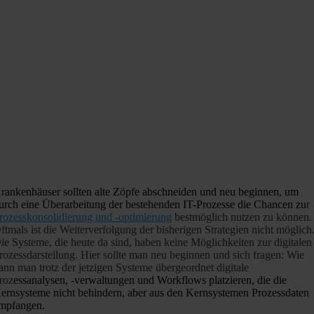
rankenhäuser sollten alte Zöpfe abschneiden und neu beginnen, um
urch eine Überarbeitung der bestehenden IT-Prozesse die Chancen zu
r
rozesskonsolidierung und -optimierung
bestmöglich nutzen zu können.
ftmals ist die Weiterverfolgung der bisherigen Strategien nicht möglich
ie Systeme, die heute da sind, haben keine Möglichkeiten zur digitalen
rozessdarstellung. Hier sollte man neu beginnen und sich fragen: Wie
ann man trotz der jetzigen Systeme übergeordnet digitale
roz
essanalysen, -verwaltungen und Workflows platzieren, die die
ernsysteme nicht behindern, aber aus den Kernsystemen Prozessdaten
mpfangen.