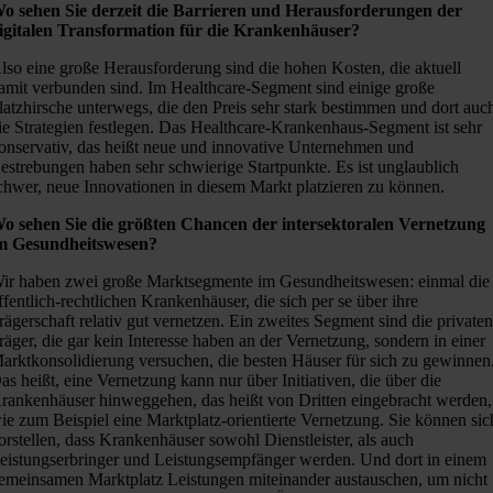
o sehen Sie derzeit die Barrieren und Herausforderungen der
igitalen Transformation für die Krankenhäuser?
lso eine große Herausforderung sind die hohen Kosten, die aktuell
amit verbunden sind. Im Healthcare-Segment sind einige große
latzhirsche unterwegs, die den Preis sehr stark bestimmen und dort auc
ie Strategien festlegen. Das Healthcare-Krankenhaus-Segment ist sehr
onservativ, das heißt neue und innovative Unternehmen und
estrebungen haben sehr schwierige Startpunkte. Es ist unglaublich
chwer, neue Innovationen in diesem Markt platzieren zu können.
o sehen Sie die größten Chancen der intersektoralen Vernetzung
m Gesundheitswesen?
ir haben zwei große Marktsegmente im Gesundheitswesen: einmal die
ffentlich-rechtlichen Krankenhäuser, die sich per se über ihre
rägerschaft relativ gut vernetzen. Ein zweites Segment sind die private
räger, die gar kein Interesse haben an der Vernetzung, sondern in einer
arktkonsolidierung versuchen, die besten Häuser für sich zu gewinnen
as heißt, eine Vernetzung kann nur über Initiativen, die über die
rankenhäuser hinweggehen, das heißt von Dritten eingebracht werden,
ie zum Beispiel eine Marktplatz-orientierte Vernetzung. Sie können sic
orstellen, dass Krankenhäuser sowohl Dienstleister, als auch
eistungserbringer und Leistungsempfänger werden. Und dort in einem
emeinsamen Marktplatz Leistungen miteinander austauschen, um nicht