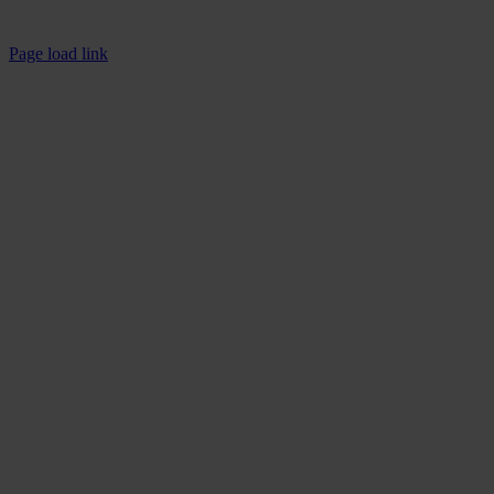
Impressum
Datenschutzerklärung
Page load link
Nach
oben