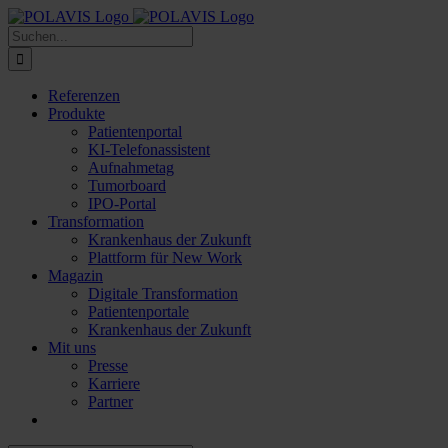
Zum
Inhalt
Suche
springen
nach:
Referenzen
Produkte
Patientenportal
KI-Telefonassistent
Aufnahmetag
Tumorboard
IPO-Portal
Transformation
Krankenhaus der Zukunft
Plattform für New Work
Magazin
Digitale Transformation
Patientenportale
Krankenhaus der Zukunft
Mit uns
Presse
Karriere
Partner