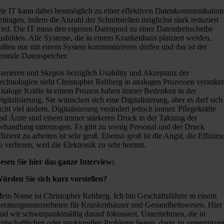
ie IT kann dabei bestmöglich zu einer effektiven Datenkommunikation
eitragen, indem die Anzahl der Schnittstellen möglichst stark reduziert
ird. Die IT muss den eigenen Datenpool zu einer Datendrehscheibe
usbilden. Alle Systeme, die in einem Krankenhaus platziert werden,
ollten nur mit einem System kommunizieren dürfen und das ist der
entrale Datenspeicher.
arrieren und Skepsis bezüglich Usability und Akzeptanz der
echnologien sieht Christopher Rehberg in analogen Prozessen veranker
naloge Kräfte in einem Prozess haben immer Bedenken in der
igitalisierung. Sie wünschen sich eine Digitalisierung, aber es darf sich
icht viel ändern. Digitalisierung verändert jedoch immer. Pflegekräfte
nd Ärzte sind einem immer stärkeren Druck in der Taktung der
ehandlung unterzogen. Es gibt zu wenig Personal und der Druck
ffizient zu arbeiten ist sehr groß. Ebenso groß ist die Angst, die Effizien
u verlieren, weil die Elektronik zu sehr hemmt.
esen Sie hier das ganze Interview:
ürden Sie sich kurz vorstellen?
ein Name ist Christopher Rehberg. Ich bin Geschäftsführer in einem
eratungsunternehmen für Krankenhäuser und Gesundheitswesen. Hier
ind wir schwerpunktmäßig darauf fokussiert, Unternehmen, die in
irtschaftlichen oder strukturellen Probleme liegen, darin zu unterstützen